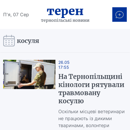
терен
П'я, 07 Сер
тернопільські новини
косуля
26.05
17:55
На Тернопільщині
кінологи рятували
травмовану
косулю
Оскільки місцеві ветеринари
не працюють із дикими
тваринами, волонтери