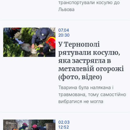
транспортували косулю до
Львова
07.04
20:30
У Тернополі
рятували косулю,
яка застрягла в
металевій огорожі
(фото, відео)
Тварина була налякана і
травмована, тому самостійно
вибратися не могла
02.03
12:52