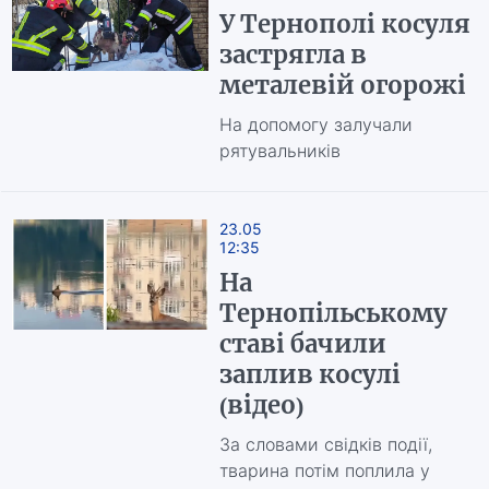
У Тернополі косуля
застрягла в
металевій огорожі
На допомогу залучали
рятувальників
23.05
12:35
На
Тернопільському
ставі бачили
заплив косулі
(відео)
За словами свідків події,
тварина потім поплила у