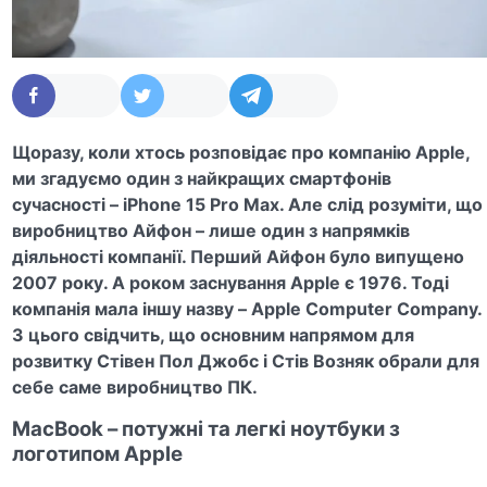
Щоразу, коли хтось розповідає про компанію
Apple,
ми згадуємо один з найкращих смартфонів
сучасності –
iPhone 15 Pro Max.
Але слід розуміти, що
виробництво Айфон – лише один з напрямків
діяльності компанії.
Перший Айфон було випущено
2007
року
. А роком заснування
Apple
є 1976. Тоді
компанія мала іншу назву –
Apple Computer Company.
З цього свідчить, що основним напрямом для
розвитку Стівен Пол Джобс і Стів Возняк обрали для
себе саме виробництво ПК.
MacBook
– потужні та легкі ноутбуки з
логотипом Apple