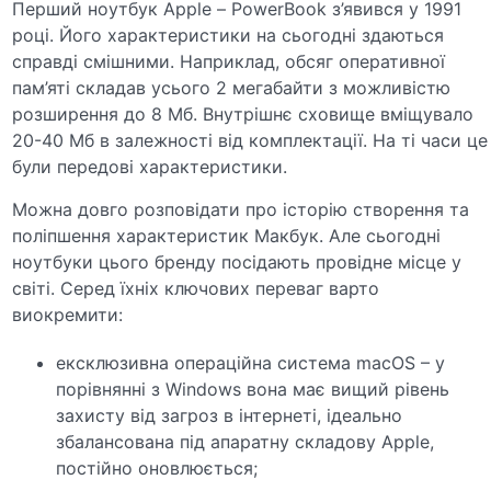
Перший ноутбук
Apple
–
PowerBook
з’явився у
1991
році. Його характеристики на сьогодні здаються
справді смішними. Наприклад, обсяг оперативної
пам’яті складав усього 2 мегабайти з можливістю
розширення до 8 Мб. Внутрішнє сховище вміщувало
20-40 Мб в залежності від комплектації. На ті часи це
були передові характеристики.
Можна довго розповідати про історію створення та
поліпшення характеристик Макбук. Але сьогодні
ноутбуки цього бренду посідають провідне місце у
світі. Серед їхніх ключових переваг варто
виокремити:
ексклюзивна операційна система macOS – у
порівнянні з
Windows
вона має вищий рівень
захисту від загроз в інтернеті, ідеально
збалансована під апаратну складову
Apple,
постійно оновлюється;