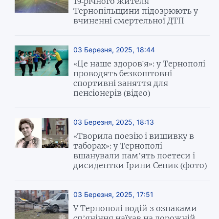
19-річного жителя
Тернопільщини підозрюють у
вчиненні смертельної ДТП
03 Березня, 2025, 18:44
«Це наше здоров'я»: у Тернополі
проводять безкоштовні
спортивні заняття для
пенсіонерів (відео)
03 Березня, 2025, 18:13
«Творила поезію і вишивку в
таборах»: у Тернополі
вшанували пам’ять поетеси і
дисидентки Ірини Сеник (фото)
03 Березня, 2025, 17:51
У Тернополі водій з ознаками
сп’яніння наїхав на дорожній