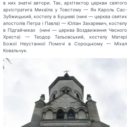
в них знатні автори. Так, архітектор церкви святого
архістратига Михаїла у Товстому — Ян Кароль Сас-
Зубжицький, костелу в Буцневі (нині — церква святих
апостолів Петра і Павла) — Юліан Захаревич, костелу
в Підгайчиках (нині — церква Воздвиження Чесного
Хреста) — Теодор Тальовський, костелу Матері
Божої Неустанної Помочі в Сороцькому — Міхал
Ковальчук.