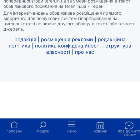
попередньої згоди teren.in.ua за умови розміщення в тексті
обов'язкового посилання на teren.in.ua - Терен.
Для інтернет-видань обов'язкове розміщення прямого,
відкритого для пошукових систем гіперпосилання на
цитовані статті не нижче другого абзацу в тексті або в якості
джерела.
редакція
|
розміщення реклами
|
редакційна
політика
|
політика конфіденційності
|
структура
власності
|
про нас
ГОЛОВНА
ПОШУК
МЕНЮ
НОВИНИ
ПОВІДОМИТ
НОВИНУ