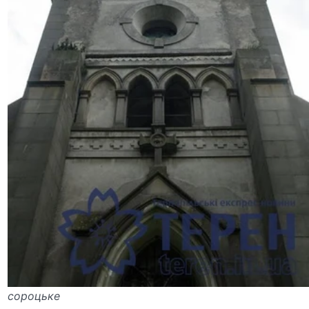
сороцьке