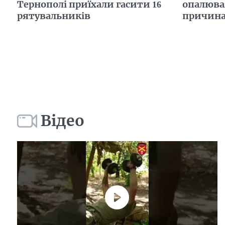
Тернополі приїхали гасити 16
опалюва
рятувальників
причин
Відео