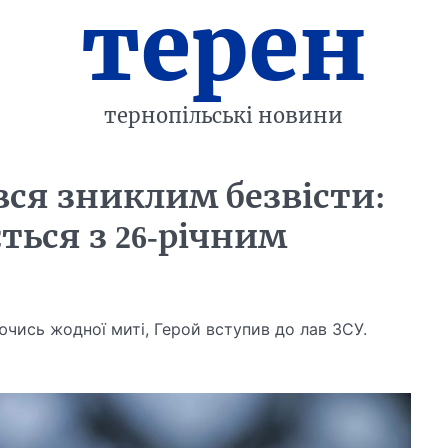
терен
тернопільські новини
ся зниклим безвісти:
ься з 26-річним
чись жодної миті, Герой вступив до лав ЗСУ.