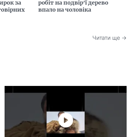
ирок за
робіт на подвір’ї дерево
товірних
впало на чоловіка
Читати ще →