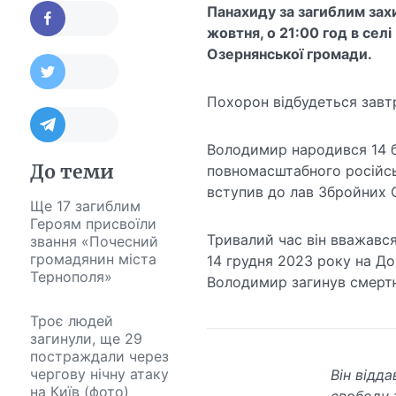
Панахиду за загиблим за
жовтня, о 21:00 год в селі
Озернянської громади.
Похорон відбудеться завт
Володимир народився 14 бе
До теми
повномасштабного російсь
вступив до лав Збройних С
Ще 17 загиблим
Героям присвоїли
Тривалий час він вважався
звання «Почесний
громадянин міста
14 грудня 2023 року на До
Тернополя»
Володимир загинув смерт
Троє людей
загинули, ще 29
постраждали через
чергову нічну атаку
Він відда
на Київ (фото)