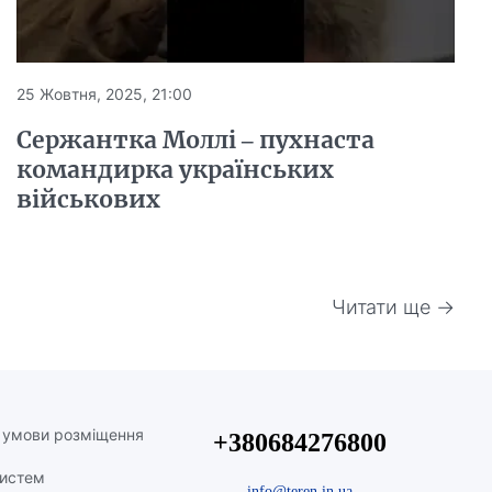
25 Жовтня, 2025, 21:00
Сержантка Моллі – пухнаста
командирка українських
військових
Читати ще →
а умови розміщення
+380684276800
систем
info@teren.in.ua