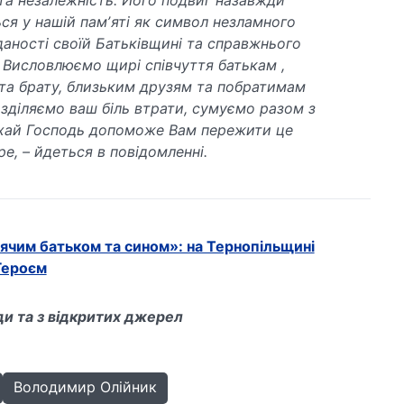
та незалежність. Його подвиг назавжди
ся у нашій памʼяті як символ незламного
дданості своїй Батьківщині та справжнього
. Висловлюємо щирі співчуття батькам ,
та брату, близьким друзям та побратимам
озділяємо ваш біль втрати, сумуємо разом з
хай Господь допоможе Вам пережити це
е, – йдеться в повідомленні.
ячим батьком та сином»: на Тернопільщині
Героєм
и та з відкритих джерел
Володимир Олійник