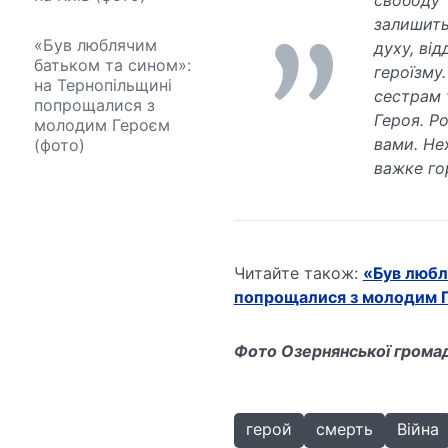
свободу 
залишить
«Був люблячим
духу, ві
батьком та сином»:
героїзму
на Тернопільщині
сестрам 
попрощалися з
Героя. Р
молодим Героєм
вами. Не
(фото)
важке гор
Читайте також:
«Був любл
попрощалися з молодим 
Фото Озернянської громад
герой
смерть
Війна