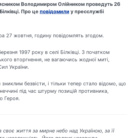
хисником Володимиром Олійником проведуть 26
 Білківці. Про це
повідомили
у пресслужбі
ра 27 жовтня, годину повідомлять згодом.
резня 1997 року в селі Білківці. З початком
кого вторгнення, не вагаючись жодної миті,
ил України.
 зниклим безвісти, і тільки тепер стало відомо, що
неччині під час штурму позицій противника,
ю Героя.
в своє життя за мирне небо над Україною, за її