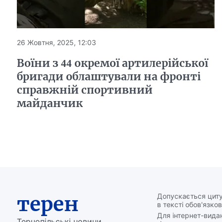
26 Жовтня, 2025, 12:03
Воїни з 44 окремої артилерійської
бригади облаштували на фронті
справжній спортивний
майданчик
терен
Допускається циту
в тексті обов'язков
Для інтернет-вида
Тернопільські новини