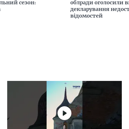
льний сезон:
облради оголосили в
а
декларування недос
відомостей