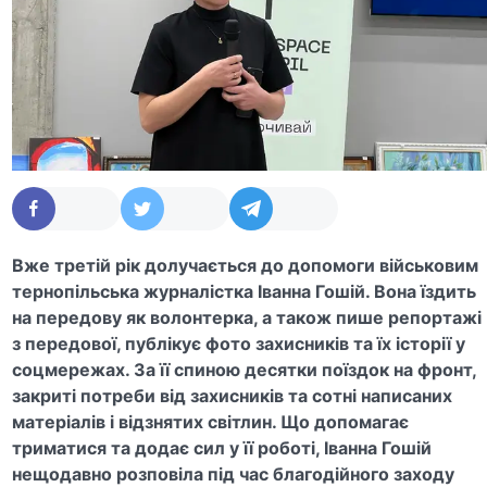
Вже третій рік долучається до допомоги військовим
тернопільська журналістка Іванна Гошій. Вона їздить
на передову як волонтерка, а також пише репортажі
з передової, публікує фото захисників та їх історії у
соцмережах. За її спиною десятки поїздок на фронт,
закриті потреби від захисників та сотні написаних
матеріалів і відзнятих світлин. Що допомагає
триматися та додає сил у її роботі, Іванна Гошій
нещодавно розповіла під час благодійного заходу