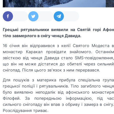
Грецькі рятувальники виявили на Святій горі Афон
тіло завмерлого в снігу ченця Давида.
16 січня він відправився з келії Святого Модеста в
монастир Каракал провідати знайомого. Останнім
звісткою від ченця Давида стало SMS-повідомлення,
що він не може дістатися до обителі через сильний
снігопад. Після цього зв'язок з ним перервався.
Для пошуків з материка прибула спеціальна група
грецької поліції і рятувальників. Тіло загиблого ченця
було виявлено неподалік від афонського монастиря
Філофей. За попередньою інформацією, під час
сильного снігопаду він впав з обриву і замерз в снігу.
Розслідування триває.