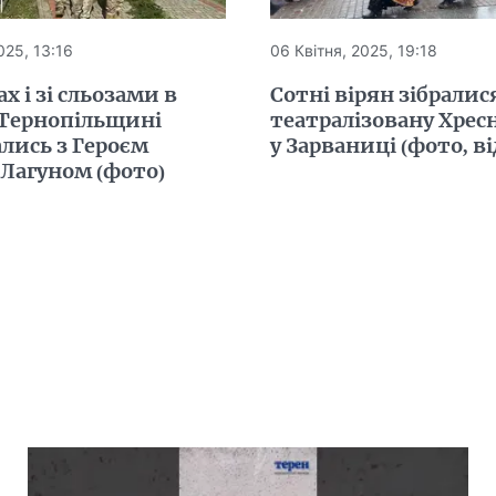
025, 13:16
06 Квітня, 2025, 19:18
х і зі сльозами в
Сотні вірян зібралис
 Тернопільщині
театралізовану Хрес
лись з Героєм
у Зарваниці (фото, ві
Лагуном (фото)