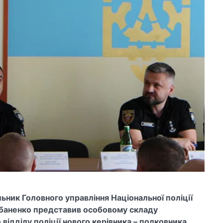
льник Головного управління Національної поліції
баненко представив особовому складу
ідділу поліції нового керівника – полковника