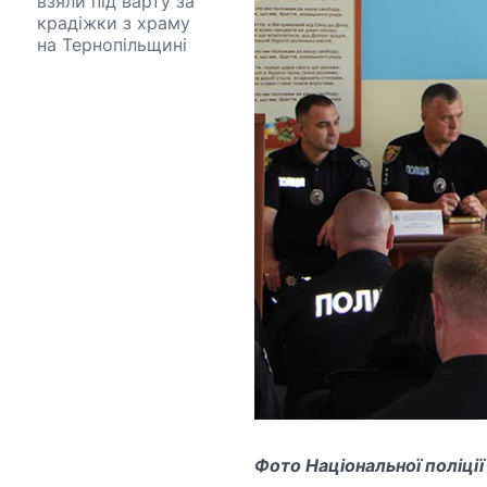
взяли під варту за
крадіжки з храму
на Тернопільщині
Фото Національної поліції