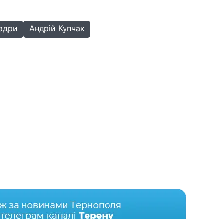
адри
Андрій Купчак