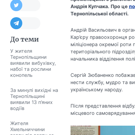
Андрія Купчака. Про це
по
Тернопільської області.
Андрій Васильович в орган
Кар’єру правоохоронця ро
До теми
міліціонера окремої роти 
У жителя
територіального підрозділ
Тернопільщини
начальника відділення полі
виявили вибухівку,
набої та рослини
конопель
Сергій Зюбаненко побажав
нести службу, мудро та ви
українському народу.
За минулі вихідні на
Тернопільщині
виявили 13 п’яних
Після представлення відбу
водіїв
місцевого самоврядування
Жителя
Хмельниччини