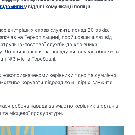
відомили
у відділі комунікації поліції
ах внутрішніх справ служить понад 20 років.
зпочав на Тернопільщині, пройшовши шлях від
патрульно-постової служби до керівника
у. До призначення на посаду виконував обов‘язки
ції №3 міста Теребовлі.
 новопризначеному керівнику гідно та сумлінно
могливо керувати підрозділом і вірно служити
лася робоча нарада за участю керівників органів
 та місцевої прокуратури.