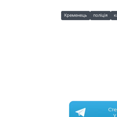
Кременець
поліція
к