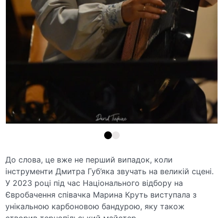
До слова, це вже не перший випадок, коли
інструменти Дмитра Губ’яка звучать на великій сцені.
У 2023 році під час Національного відбору на
Євробачення співачка Марина Круть виступала з
унікальною карбоновою бандурою, яку також
створив тернопільський майстер.