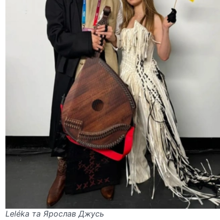
Leléka та Ярослав Джусь