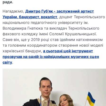
ради.
Нагадаємо,
Дмитро Губ’як - заслужений артист
України, бандурист, вокаліст
, доцент Тернопільського
національного педагогічного університету ім.
Володимира Гнатюка та викладач Тернопільського
фахового коледжу імені Соломії Крушельницької.
Саме він, ще у 2019 році став ідейним натхненником
та головним координатором створення нової моделі
харківської бандури,
а сьогодні цей інструмент
прозвучав на одній із найвідоміших музичних сцен
світу
.