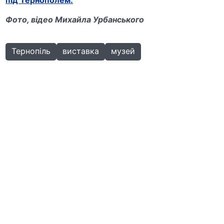
під Тернополем.
Фото, відео Михайла Урбанського
Тернопіль
виставка
музей