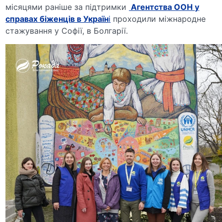
місяцями раніше за підтримки
Aгентства ООН у
справах біженців в Україн
і
проходили міжнародне
стажування у Софії, в Болгарії.