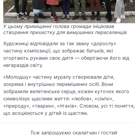
У цьому приміщенні голова громади ініціював
створення прихистку для вимушених переселенців
Художниці відповідали за так звану «дорослу»
частину композиції, що зображає батьків, які
огортають руками своє дитя — оберігаючи його від
негараздів світу.
«Молодшу» частину муралу створювали діти,
зокрема і внутрішньо перемішених осіб. Вони
зобразили велетенське серце, кожен куточок якого
символізує щасливе життя: «любов», «сім’ю»,
«природу», «тварин», «птахів». Словом, усі ті поняття,
що асоціюються у дітей із щастям.
Тож запрошуємо скалатчан і гостей