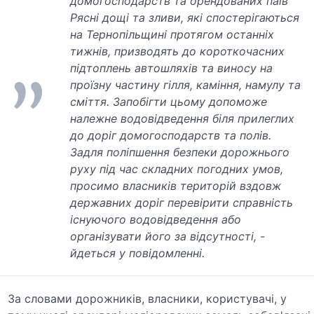
домогосподарств та орендованих паїв
Рясні дощі та зливи, які спостерігаються
на Тернопільщині протягом останніх
тижнів, призводять до короткочасних
підтоплень автошляхів та виносу на
проїзну частину гілля, каміння, намулу та
сміття. Запобігти цьому допоможе
належне водовідведення біля прилеглих
до доріг домогосподарств та полів.
Задля поліпшення безпеки дорожнього
руху під час складних погодних умов,
просимо власників територій вздовж
державних доріг перевірити справність
існуючого водовідведення або
організувати його за відсутності, -
йдеться у повідомленні.
За словами дорожників, власники, користувачі, у