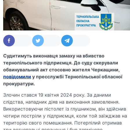
Судитимуть виконавця замаху на вбивство
тернопільського підприємця. До суду скерували
обвинувальний акт стосовно жителя Черкащини,
повідомили
у пресслужбі Тернопільської обласної
прокуратури.
Злочин стався 19 квітня 2024 року. За даними
слідства, нападник діяв на виконання замовлення.
Використовуючи пістолет із глушником, він здійснив
чотири постріли у підприємця, коли той заїжджав на
територію свого помешкання. Потерпілий отримав
три вогнепальні поранення і був терміново