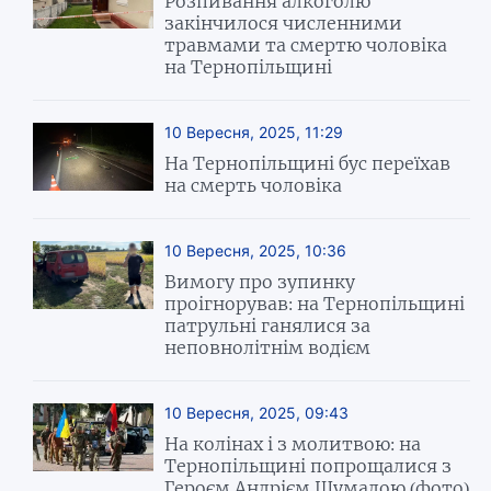
Розпивання алкоголю
закінчилося численними
травмами та смертю чоловіка
на Тернопільщині
10 Вересня, 2025, 11:29
На Тернопільщині бус переїхав
на смерть чоловіка
10 Вересня, 2025, 10:36
Вимогу про зупинку
проігнорував: на Тернопільщині
патрульні ганялися за
неповнолітнім водієм
10 Вересня, 2025, 09:43
На колінах і з молитвою: на
Тернопільщині попрощалися з
Героєм Андрієм Шумадою (фото)