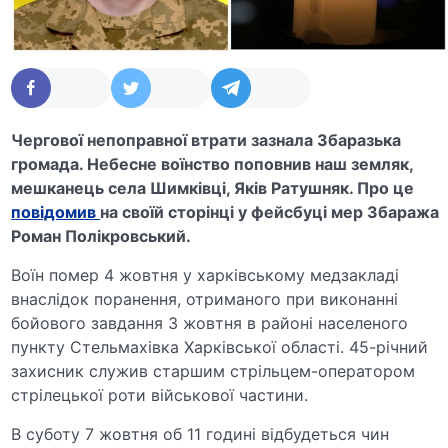
Чергової непоправної втрати зазнала Збаразька
громада. Небесне воїнство поповнив наш земляк,
мешканець села Шимківці, Яків Ратушняк. Про це
повідомив
на своїй сторінці у фейсбуці мер Збаража
Роман Полікровський.
Воїн помер 4 жовтня у харківському медзакладі
внаслідок поранення, отриманого при виконанні
бойового завдання 3 жовтня в районі населеного
пункту Стельмахівка Харківської області. 45-річний
захисник служив старшим стрільцем-оператором
стрілецької роти військової частини.
В суботу 7 жовтня об 11 годині відбудеться чин