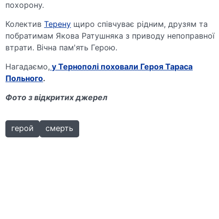
похорону.
Колектив
Терену
щиро співчуває рідним, друзям та
побратимам Якова Ратушняка з приводу непоправної
втрати. Вічна пам'ять Герою.
Нагадаємо,
у Тернополі поховали Героя Тараса
Польного
.
Фото з відкритих джерел
герой
смерть