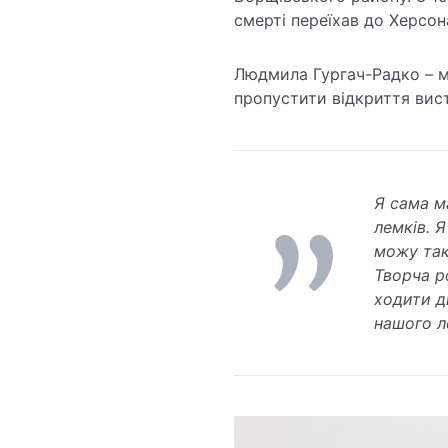
смерті переїхав до Херсон
Людмила Гургач-Радко – ма
пропустити відкриття вис
Я сама м
лемків. 
можу так
Творча р
ходити д
нашого л