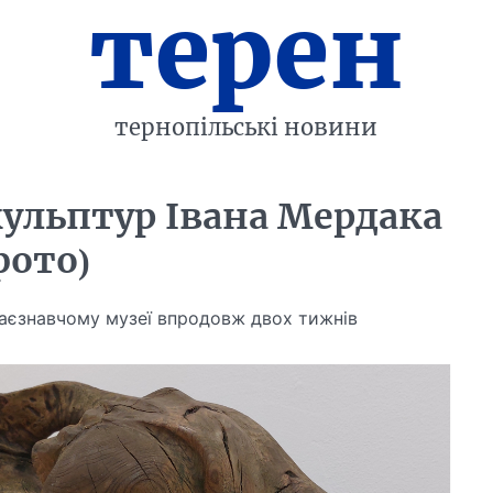
терен
тернопільські новини
кульптур Івана Мердака
фото)
аєзнавчому музеї впродовж двох тижнів