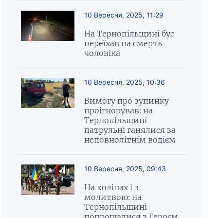
10 Вересня, 2025, 11:29
На Тернопільщині бус
переїхав на смерть
чоловіка
10 Вересня, 2025, 10:36
Вимогу про зупинку
проігнорував: на
Тернопільщині
патрульні ганялися за
неповнолітнім водієм
10 Вересня, 2025, 09:43
На колінах і з
молитвою: на
Тернопільщині
попрощалися з Героєм