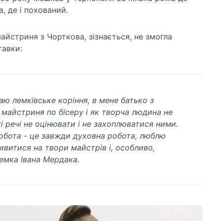
а, де і похований.
йстриня з Чорткова, зізнається, не змогла
тавки:
аю лемківське коріння, в мене батько з
Я майстриня по бісеру і як творча людина не
і речі не оцінювати і не захоплюватися ними.
обота - це завжди духовна робота, люблю
ивитися на твори майстрів і, особливо,
емка Івана Мердака.