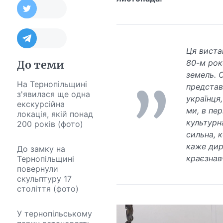
Ця виста
80-м рок
До теми
земель. 
На Тернопільщині
представ
з'явилася ще одна
українця
екскурсійна
ми, в пе
локація, якій понад
культурн
200 років (фото)
сильна, к
каже дир
До замку на
краєзнав
Тернопільщині
повернули
скульптуру 17
століття (фото)
У тернопільському