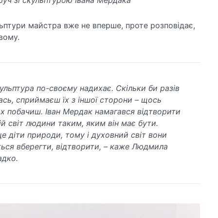
уч зі скульптурою Івана Мердака
ьптури майстра вже не вперше, проте розповідає,
вому.
ульптура по-своєму надихає.
Скільки би разів
ась, сприймаєш їх з іншої сторони – щось
их побачиш. Іван Мердак намагався відтворити
ій світ людини таким, яким він має бути.
це діти природи, тому і духовний світ вони
ься вберегти, відтворити, – каже Людмила
адко.