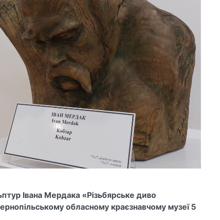
ьптур Івана Мердака «Різьбярське диво
Тернопільському обласному краєзнавчому музеї 5