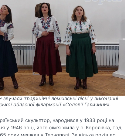
 звучали традиційні лемківські пісні у виконанні
ської обласної філармонії «Солов'ї Галичини».
раїнський скульптор, народився у 1933 році на
я у 1946 році, його сімʼя жила у с. Королівка, тоді
65 року мешкав у Тернополі. За кілька років до