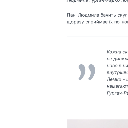
Людмила Гургач-Радко пор
Пані Людмила бачить скул
щоразу сприймає їх по-но
Кожна ск
не дивил
нове в н
внутрішн
Лемки - 
намагают
Гургач-Р