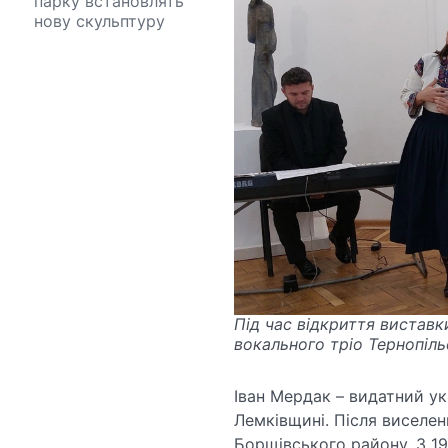
парку встановлять
нову скульптуру
Під час відкриття виставки
вокального тріо Тернопіль
Іван Мердак – видатний ук
Лемківщині. Після виселенн
Борщівського району. З 19