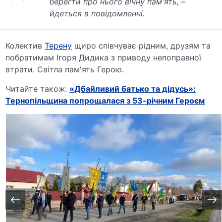
берегти про нього вічну пам'ять, –
йдеться в повідомленні.
Колектив
Терену
щиро співчуває рідним, друзям та
побратимам Ігоря Дидика з приводу непоправної
втрати. Світла пам'ять Герою.
Читайте також:
«Дбайливий батько та дідусь»:
Тернопільщина попрощалася з 53-річним Героєм