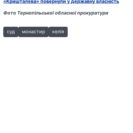
«Кришталева» повернули у державну власність
Фото Тернопільської обласної прокуратури
суд
монастир
келія