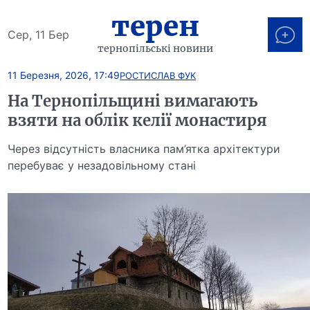
терен
Сер, 11 Бер
тернопільські новини
11 Березня, 2026, 17:49
РОСТИСЛАВ ФУК
На Тернопільщині вимагають
взяти на облік келії монастиря
Через відсутність власника пам’ятка архітектури
перебуває у незадовільному стані