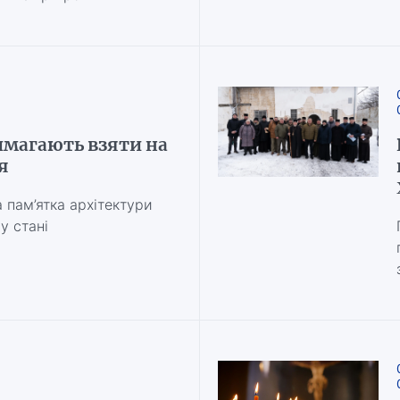
имагають взяти на
я
 пам’ятка архітектури
у стані