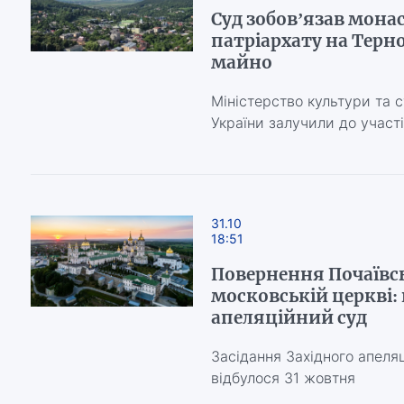
Суд зобов’язав мона
патріархату на Терн
майно
Міністерство культури та с
України залучили до участі
31.10
18:51
Повернення Почаївс
московській церкві:
апеляційний суд
Засідання Західного апеля
відбулося 31 жовтня