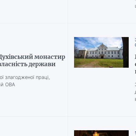
-Духівський монастир
 власність держави
ої злагодженої праці,
ій ОВА