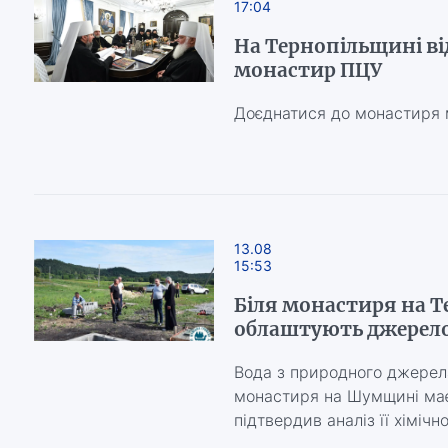
17:04
На Тернопільщині в
монастир ПЦУ
Доєднатися до монастиря 
13.08
15:53
Біля монастиря на 
облаштують джерело
Вода з природного джерела
монастиря на Шумщині має 
підтвердив аналіз її хімічн