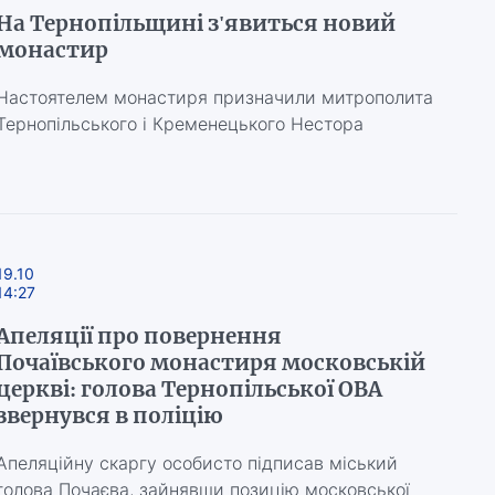
На Тернопільщині з'явиться новий
монастир
Настоятелем монастиря призначили митрополита
Тернопільського і Кременецького Нестора
19.10
14:27
Апеляції про повернення
Почаївського монастиря московській
церкві: голова Тернопільської ОВА
звернувся в поліцію
Апеляційну скаргу особисто підписав міський
голова Почаєва, зайнявши позицію московської