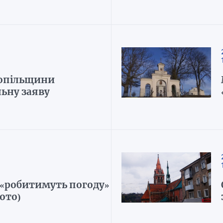
нопільщини
ьну заяву
і «робитимуть погоду»
ото)