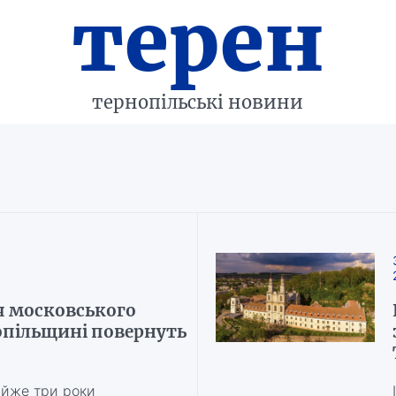
терен
тернопільські новини
 московського
опільщині повернуть
айже три роки