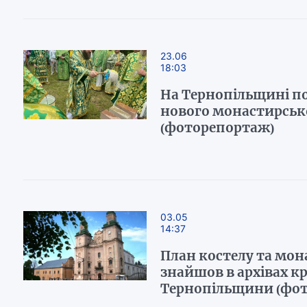
23.06
18:03
На Тернопільщині п
нового монастирськ
(фоторепортаж)
03.05
14:37
План костелу та мона
знайшов в архівах кр
Тернопільщини (фо