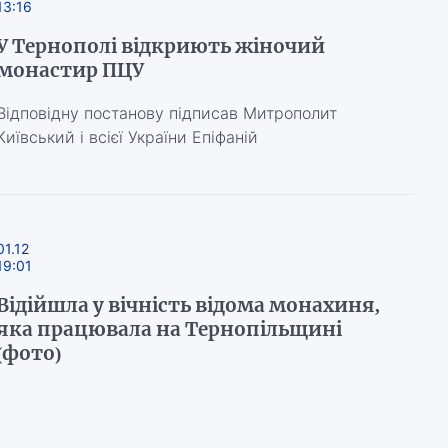
13:16
У Тернополі відкриють жіночий
монастир ПЦУ
Відповідну постанову підписав Митрополит
Київський і всієї України Епіфаній
01.12
19:01
Відійшла у вічність відома монахиня,
яка працювала на Тернопільщині
(фото)