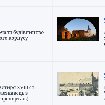
очали будівництво
ого корпусу
стиря XVIII ст.
аєзнавець з
торепортаж)