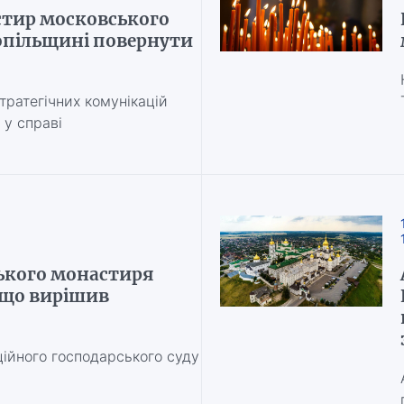
стир московського
опільщині повернути
тратегічних комунікацій
 у справі
ького монастиря
 що вирішив
ційного господарського суду