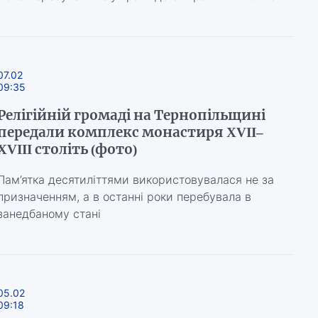
07.02
09:35
Релігійній громаді на Тернопільщині
передали комплекс монастиря XVII–
XVIII століть (фото)
Пам’ятка десятиліттями використовувалася не за
призначенням, а в останні роки перебувала в
занедбаному стані
05.02
09:18