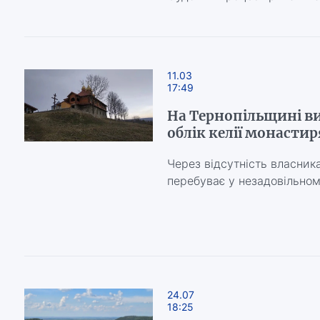
11.03
17:49
На Тернопільщині в
облік келії монастир
Через відсутність власника
перебуває у незадовільном
24.07
18:25