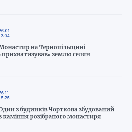
26.01
12:04
Монастир на Тернопільщині
«прихватизував» землю селян
26.11
15:25
Один з будинків Чорткова збудований
з каміння розібраного монастиря