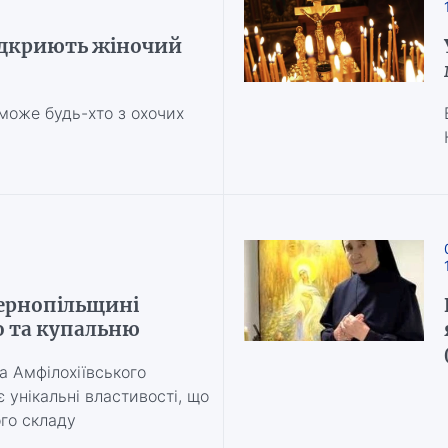
ідкриють жіночий
може будь-хто з охочих
Тернопільщині
 та купальню
 Амфілохіївського
унікальні властивості, що
ого складу