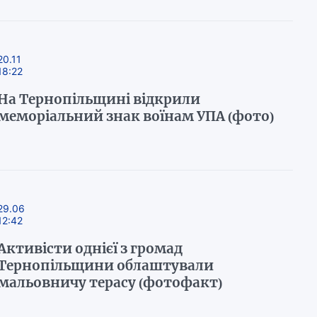
20.11
18:22
На Тернопільщині відкрили
меморіальний знак воїнам УПА (фото)
29.06
12:42
Активісти однієї з громад
Тернопільщини облаштували
мальовничу терасу (фотофакт)