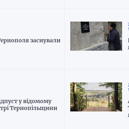
Тернополя заснували
ідпуст у відомому
трі Тернопільщини