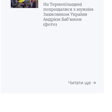
На Тернопільщині
попрощалися з мужнім
Захисником України
Андрієм Бабʼюком
(фото)
Читати ще →