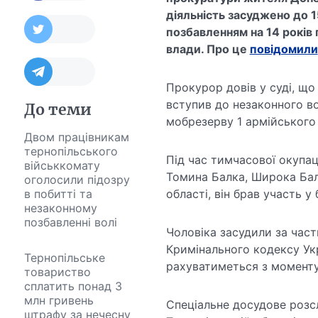
діяльність засуджено до 15
позбавленням на 14 років
влади. Про це
повідомили
Прокурор довів у суді, що
вступив до незаконного во
До теми
мобрезерву 1 армійського 
Двом працівникам
тернопільського
Під час тимчасової окупац
військкомату
Томина Балка, Широка Бал
оголосили підозру
в побитті та
області, він брав участь у
незаконному
позбавленні волі
Чоловіка засудили за части
Кримінального кодексу Ук
Тернопільське
рахуватиметься з моменту
товариство
сплатить понад 3
млн гривень
Спеціальне досудове розсл
штрафу за нечесну