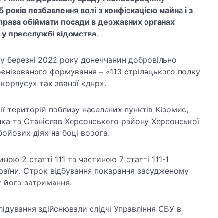
 років позбавлення волі з конфіскацією майна і з
 права обіймати посади в державних органах
у пресслужбі відомства.
 у березні 2022 року донеччанин добровільно
єнізованого формування – «113 стрілецького полку
корпусу» так званої «днр».
ії територій поблизу населених пунктів Кізомис,
ка та Станіслав Херсонського району Херсонської
 бойових діях на боці ворога.
ною 2 статті 111 та частиною 7 статті 111-1
раїни. Строк відбування покарання засудженому
 його затримання.
ідування здійснювали слідчі Управління СБУ в