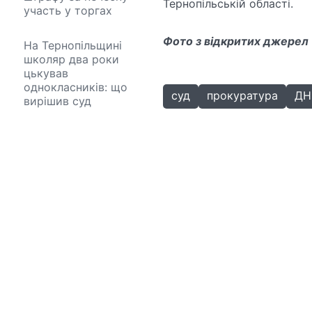
Тернопільській області.
участь у торгах
Фото з відкритих джерел
На Тернопільщині
школяр два роки
цькував
однокласників: що
суд
прокуратура
ДН
вирішив суд