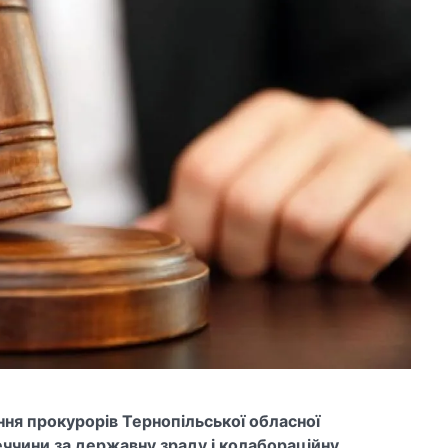
ння прокурорів Тернопільської обласної
чини за державну зраду і колабораційну