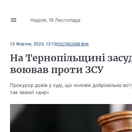
Неділя, 16 Листопада
13 Жовтня, 2023, 12:13
РОСТИСЛАВ ФУК
На Тернопільщині засу
воював проти ЗСУ
Прокурор довів у суді, що чоловік добровільно вс
так званої «днр»