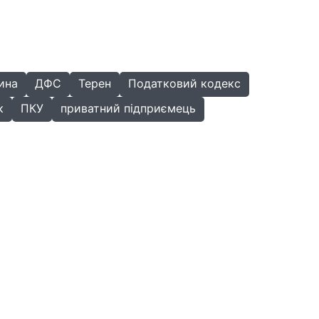
ина
ДФС
Терен
Податковий кодекс
к
ПКУ
приватний підприємець