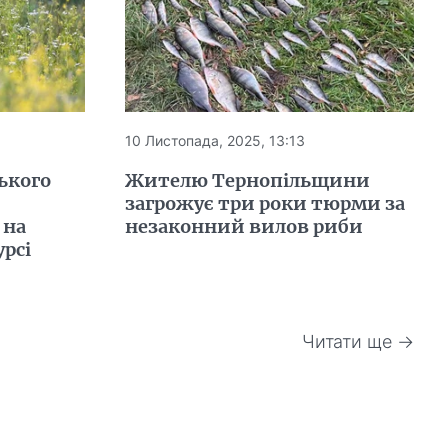
10 Листопада, 2025, 13:13
ького
Жителю Тернопільщини
загрожує три роки тюрми за
 на
незаконний вилов риби
рсі
Читати ще →