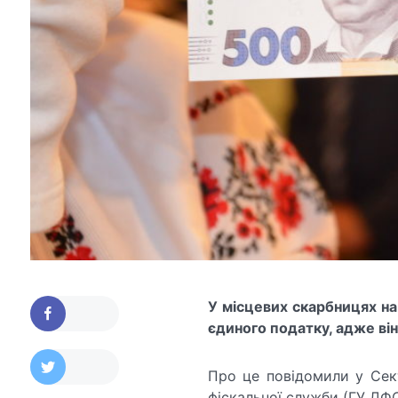
У місцевих скарбницях н
єдиного податку, адже ві
Про це повідомили у Сект
фіскальної служби (ГУ ДФС