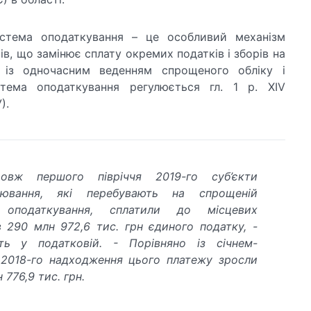
стема оподаткування – це особливий механізм
ів, що замінює сплату окремих податків і зборів на
 із одночасним веденням спрощеного обліку і
стема оподаткування регулюється гл. 1 р. XIV
).
овж першого півріччя 2019-го суб’єкти
рювання, які перебувають на спрощеній
 оподаткування, сплатили до місцевих
 290 млн 972,6 тис. грн єдиного податку, -
ть у податковій. - Порівняно із січнем-
2018-го надходження цього платежу зросли
 776,9 тис. грн.