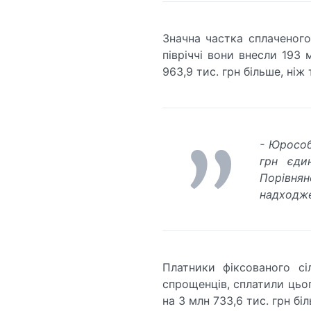
Значна частка сплаченого
півріччі вони внесли 193 
963,9 тис. грн більше, ніж 
- Юрособ
грн єди
Порівня
надходже
Платники фіксованого сі
спрощенців, сплатили цьог
на 3 млн 733,6 тис. грн біл