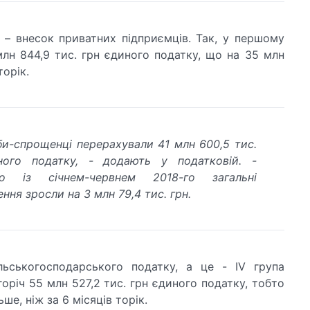
 – внесок приватних підприємців. Так, у першому
млн 844,9 тис. грн єдиного податку, що на 35 млн
торік.
и-спрощенці перерахували 41 млн 600,5 тис.
ного податку, - додають у податковій. -
но із січнем-червнем 2018-го загальні
ння зросли на 3 млн 79,4 тис. грн.
льськогосподарського податку, а це - IV група
оріч 55 млн 527,2 тис. грн єдиного податку, тобто
ьше, ніж за 6 місяців торік.