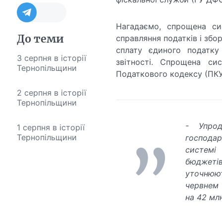
Нагадаємо, спрощена си
До теми
справляння податків і збор
сплату єдиного податку
3 серпня в історії
звітності. Спрощена си
Тернопільщини
Податкового кодексу (ПКУ
2 серпня в історії
Тернопільщини
- Упрод
1 серпня в історії
Тернопільщини
господа
системі
бюджетів
уточнюю
червнем 
на 42 млн