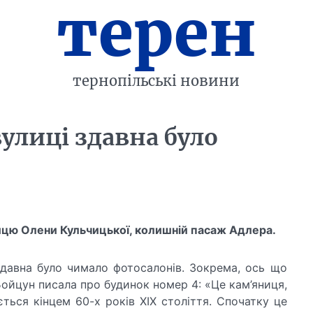
терен
тернопільські новини
вулиці здавна було
ицю Олени Кульчицької, колишній пасаж Адлера.
здавна було чимало фотосалонів. Зокрема, ось що
Бойцун писала про будинок номер 4: «Це кам’яниця,
ться кінцем 60-х років XIX століття. Спочатку це