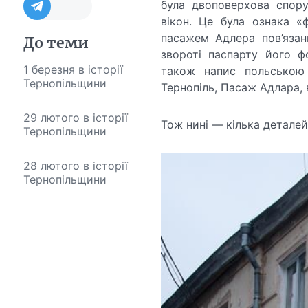
була двоповерхова спору
вікон. Це була ознака «
пасажем Адлера пов’яза
До теми
звороті паспарту його ф
1 березня в історії
також напис польською
Тернопільщини
Тернопіль, Пасаж Адлара, 
29 лютого в історії
Тож нині — кілька деталей 
Тернопільщини
28 лютого в історії
Тернопільщини