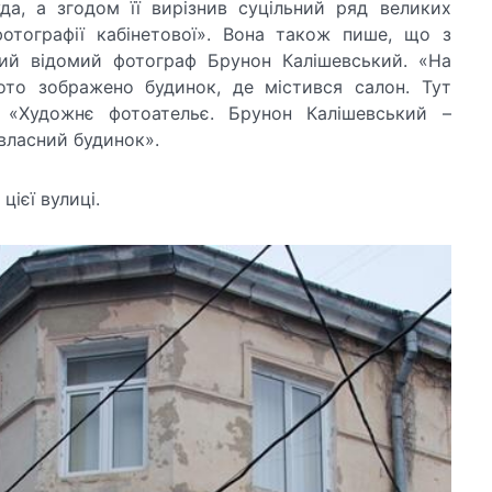
да, а згодом її вирізнив суцільний ряд великих
фотографії кабінетової». Вона також пише, що з
ний відомий фотограф Брунон Калішевський. «На
ото зображено будинок, де містився салон. Тут
 «Художнє фотоательє. Брунон Калішевський –
власний будинок».
цієї вулиці.