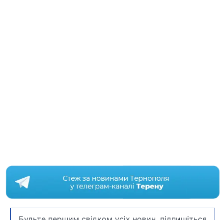
Будьте першим свідком усіх новин, підпишіться