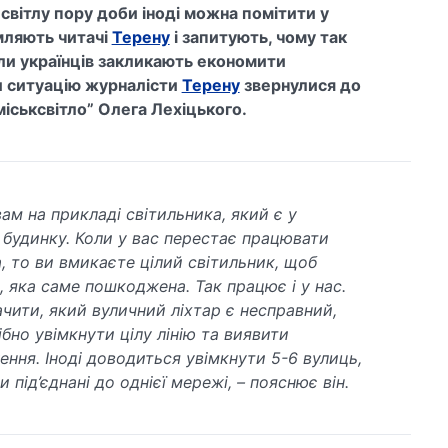
у світлу пору доби іноді можна помітити у
мляють читачі
Терену
і запитують, чому так
оли українців закликають економити
и ситуацію журналісти
Терену
звернулися до
іськсвітло” Олега Лехіцького.
ам на прикладі світильника, який є у
будинку. Коли у вас перестає працювати
, то ви вмикаєте цілий світильник, щоб
, яка саме пошкоджена. Так працює і у нас.
чити, який вуличний ліхтар є несправний,
бно увімкнути цілу лінію та виявити
ння. Іноді доводиться увімкнути 5-6 вулиць,
 під’єднані до однієї мережі, – пояснює він.