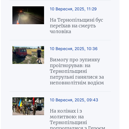
10 Вересня, 2025, 11:29
На Тернопільщині бус
переїхав на смерть
чоловіка
10 Вересня, 2025, 10:36
Вимогу про зупинку
проігнорував: на
Тернопільщині
патрульні ганялися за
неповнолітнім водієм
10 Вересня, 2025, 09:43
На колінах і з
молитвою: на
Тернопільщині
попрощалися з Героєм