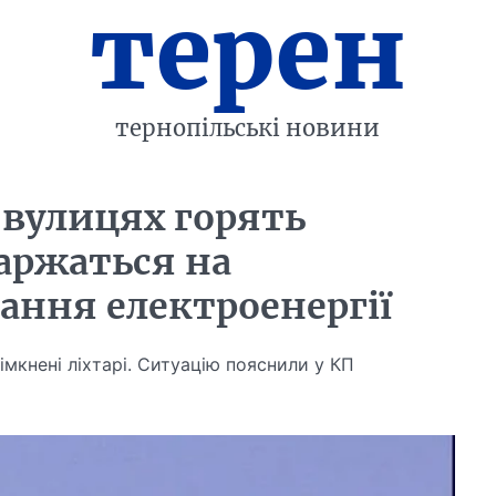
терен
тернопільські новини
а вулицях горять
каржаться на
ння електроенергії
імкнені ліхтарі. Ситуацію пояснили у КП