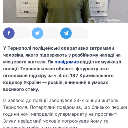
У
Тернополі
поліцейські оперативно затримали
чоловіка, якого підозрюють у розбійному нападі на
місцевого жителя. Як
повідомив
відділ комунікації
поліції Тернопільської області, фігуранту вже
оголосили підозру за ч. 4 ст. 187 Кримінального
кодексу України — розбій, вчинений в умовах
воєнного стану.
Із заявою до поліції звернувся 24-х річний житель
Тернополя. Потерпілий повідомив, що близько першої
години ночі неподалік супермаркету на проспекті
Злуки невідомий чоловік погрожував йому та
заволодів мобільним телефоном.