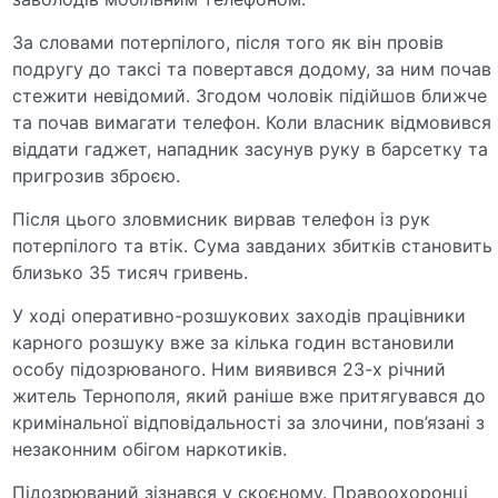
За словами потерпілого, після того як він провів
подругу до таксі та повертався додому, за ним почав
стежити невідомий. Згодом чоловік підійшов ближче
та почав вимагати телефон. Коли власник відмовився
віддати гаджет, нападник засунув руку в барсетку та
пригрозив зброєю.
Після цього зловмисник вирвав телефон із рук
потерпілого та втік. Сума завданих збитків становить
близько 35 тисяч гривень.
У ході оперативно-розшукових заходів працівники
карного розшуку вже за кілька годин встановили
особу підозрюваного. Ним виявився 23-х річний
житель Тернополя, який раніше вже притягувався до
кримінальної відповідальності за злочини, пов’язані з
незаконним обігом наркотиків.
Підозрюваний зізнався у скоєному. Правоохоронці