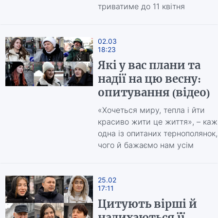
триватиме до 11 квітня
02.03
18:23
Які у вас плани та
надії на цю весну:
опитування (відео)
«Хочеться миру, тепла і йти
красиво жити це життя», – каж
одна із опитаних тернополянок,
чого й бажаємо нам усім
25.02
17:11
Цитують вірші й
надихаються її