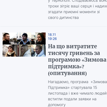
у Тернополі. Сподіваємось вон
трохи зігріє ваші серця і надих
згадати приємні моменти зі
свого дитинства
18.11
19:26
На що витратите
тисячу гривень за
програмою «Зимова
підтримка»?
(опитування)
Нагадаємо, програма «Зимова
Підтримка» стартувала 15
листопада і вже чимало людей
встигли подали заявки на
допомогу