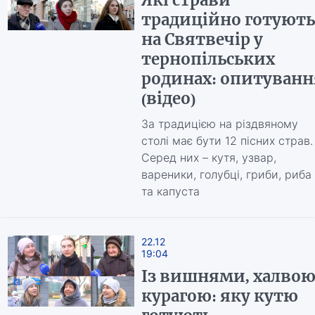
Які страви
традиційно готують
на Святвечір у
тернопільських
родинах: опитуванн
(відео)
За традицією на різдвяному
столі має бути 12 пісних страв.
Серед них – кутя, узвар,
вареники, голубці, гриби, риба
та капуста
22.12
19:04
Із вишнями, халвою
курагою: яку кутю