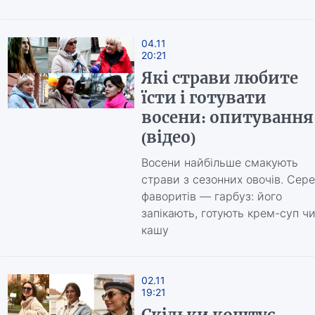
04.11
20:21
Які страви любите
їсти і готувати
восени: опитування
(відео)
Восени найбільше смакують
страви з сезонних овочів. Сер
фаворитів — гарбуз: його
запікають, готують крем-суп ч
кашу
02.11
19:21