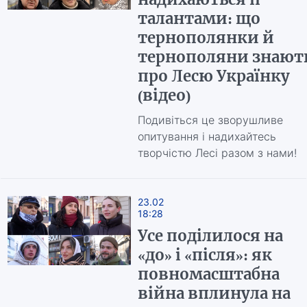
талантами: що
тернополянки й
тернополяни знают
про Лесю Українку
(відео)
Подивіться це зворушливе
опитування і надихайтесь
творчістю Лесі разом з нами!
23.02
18:28
Усе поділилося на
«до» і «після»: як
повномасштабна
війна вплинула на