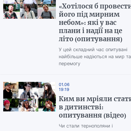
«Хотілося б провест
його під мирним
небом»: які у вас
плани і надії на це
літо (опитування)
У цей складний час опитувані
найбільше надіються на мир та
перемогу
01.06
19:19
Ким ви мріяли стат
в дитинстві:
опитування (відео)
Чи стали тернополяни і