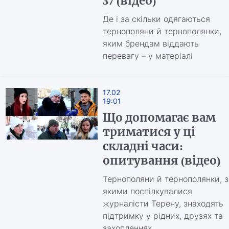
37 (відео)
Де і за скільки одягаються
тернополяни й тернополянки,
яким брендам віддають
перевагу – у матеріалі
17.02
19:01
Що допомагає вам
триматися у ці
складні часи:
опитування (відео)
Тернополяни й тернополянки, з
якими поспілкувалися
журналісти Терену, знаходять
підтримку у рідних, друзях та
захопленнях