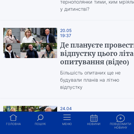
тернополянки тими, ким мріял
у дитинстві?
20.05
19:37
Де плануєте провес
відпустку цього літа
опитування (відео)
Більшість опитаних ще не
будували планів на літню
відпустку
24.04
16:04
Скільки в місяць
ГОЛОВНА
ПОШУК
МЕНЮ
НОВИНИ
ПОВІДОМИТИ
НОВИНУ
витрачаєте на