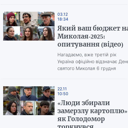
03.12
18:34
Який ваш бюджет н
Миколая-2025:
опитування (відео)
Нагадаємо, вже третій рік
Україна офіційно відзначає Ден
святого Миколая 6 грудня
22.11
10:50
«Люди збирали
замерзлу картоплю»
як Голодомор
торкнувся