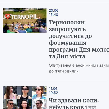
20.06
15:40
Тернополян
запрошують
долучитися до
формування
програми Дня молод
та Дня міста
Опитування є анонімним і займ
до п'яти хвилин
11.06
19:52
Чи здавали коли-
небудь кров і чи