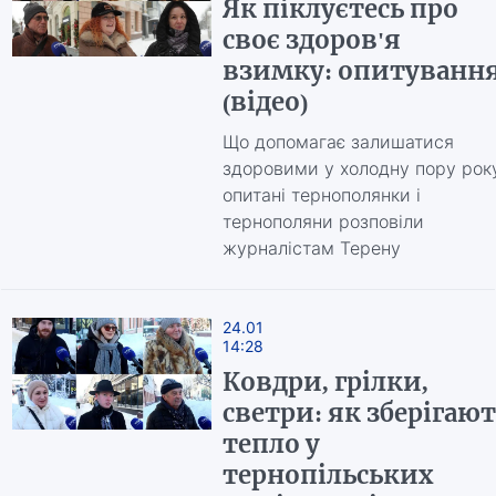
Як піклуєтесь про
своє здоров'я
взимку: опитуванн
(відео)
Що допомагає залишатися
здоровими у холодну пору року
опитані тернополянки і
тернополяни розповіли
журналістам Терену
24.01
14:28
Ковдри, грілки,
светри: як зберігаю
тепло у
тернопільських