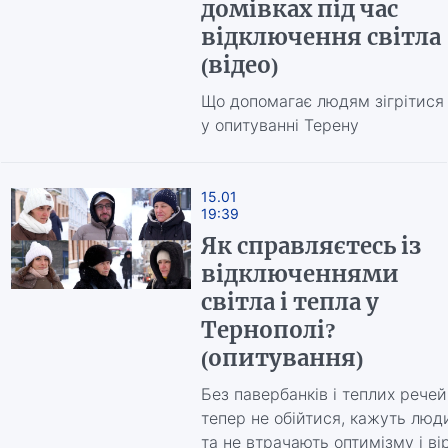
домівках під час
відключення світла
(відео)
Що допомагає людям зігрітися
у опитуванні Терену
15.01
19:39
Як справляєтесь із
відключеннями
світла і тепла у
Тернополі?
(опитування)
Без павербанків і теплих речей
тепер не обійтися, кажуть люд
та не втрачають оптимізму і ві