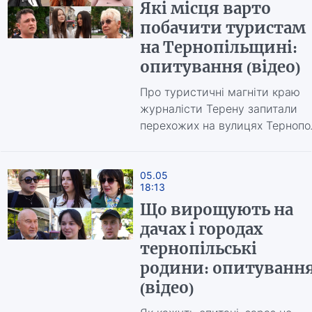
Які місця варто
побачити туристам
на Тернопільщині:
опитування (відео)
Про туристичні магніти краю
журналісти Терену запитали
перехожих на вулицях Тернопо
05.05
18:13
Що вирощують на
дачах і городах
тернопільські
родини: опитуванн
(відео)