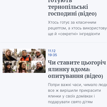
готують
тернопільські
господині (відео)
Хтось готує за класичним
рецептом, а хтось використову
ще й «секретні» інгредієнти
11.12
19:35
Чи ставите цьогоріч
ялинку вдома:
опитування (відео)
Попри важкі часи, чимало люд
все ж вирішили прикрасити
ялинки у своїх домівках і
подарувати свято дітям