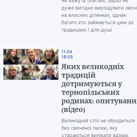
Як кажуть опитані, зараз не
дуже вигідно вирощувати овоч
на власних ділянках, однак
багато хто займається цим за
традицією і для душі
11.04
18:05
Яких великодніх
традицій
дотримуються у
тернопільських
родинах: опитуванн
(відео)
Великодній стіл не обходиться
без свяченої паски, яку
стараються випікати вдома,