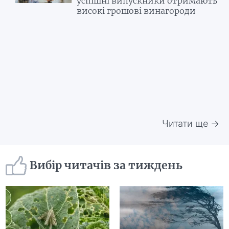
успішні випускники отримають
високі грошові винагороди
Читати ще →
Вибір читачів за тиждень