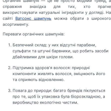
Органічні шампуні ― це не просто модний тренд, а
справжня знахідка для тих, хто прагне
використовувати натуральні інгредієнти у догляді. На
сайті
Ватсонс шампунь
можна обрати з широког
асортименту.
Переваги органічних шампунів:
Безпечний склад: у них відсутні парабени,
сульфати та штучні барвники, що робить засоби
дбайливими для шкіри голови.
Підтримка здоров'я волосся: природні
компоненти живлять волосся, зміцнюють його
та сприяють відновленню.
Повага до природи: багато брендів піклуються
про те, щоб їх упаковка була біорозкладною, а
виробництво екологічно чистим.