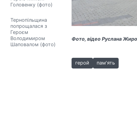
Головенку (фото)
Тернопільщина
попрощалася з
Героєм
Володимиром
Фото, відео Руслана Жир
Шаповалом (фото)
герой
пам'ять