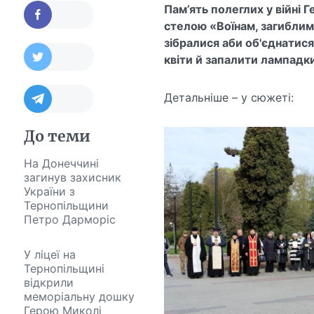
Пам’ять полеглих у війні 
стелою
«Воїнам, загиблим
зібралися аби об'єднатися
квіти й запалити лампадки
Детальніше – у сюжеті:
До теми
На Донеччині
загинув захисник
України з
Тернопільщини
Петро Дарморіс
У ліцеї на
Тернопільщині
відкрили
меморіальну дошку
Герою Миколі