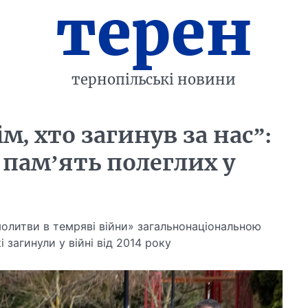
терен
тернопільські новини
, хто загинув за нас”:
 пам’ять полеглих у
о молитви в темряві війни» загальнонаціональною
 загинули у війні від 2014 року