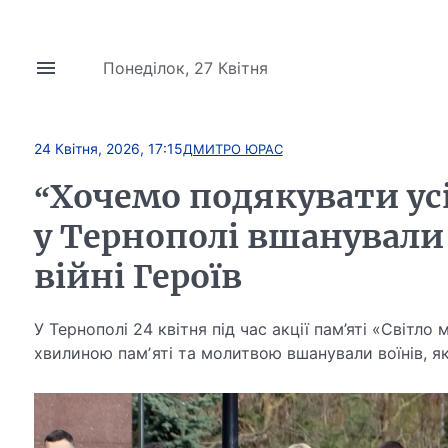
Понеділок, 27 Квітня
24 Квітня, 2026, 17:15
ДМИТРО ЮРАС
“Хочемо подякувати усім
у Тернополі вшанували
війні Героїв
У Тернополі 24 квітня під час акції пам’яті «Світл
хвилиною памʼяті та молитвою вшанували воїнів, які