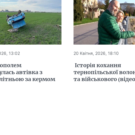
026, 13:02
20 Квітня, 2026, 18:10
нополем
Історія кохання
лась автівка з
тернопільської воло
літньою за кермом
та військового (відео