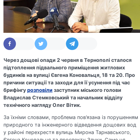
Через дощові опади 2 червня в Тернополі сталося
підтоплення підвального приміщення житлових
будинків на вулиці Євгена Коновальця, 18 та 20. Про
причини ситуації та заходи для її усунення під час
брифінгу
розповіли
заступник міського голови
Владислав Стемковський та начальник відділу
технічного нагляду Олег Вітик.
За їхніми словами, проблема пов’язана із порушенням
природного та інженерного відведення дощових вод
у районі перехрестя вулиць Мирона Тарнавського,
Євгена Коновальця та проспекту Злуки. Саме ця