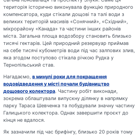
територія історично виконувала функцію природного
компенсатора, куди стікали дощові та талі води з
великих територій масивів «Сонячний», «Східний»,
мікрорайону «Канада» та частини інших районів
міста. Загальна площа водозбору становить близько
тисячі гектарів. Цей природний резервуар приймав
на себе тисячі кубометрів води під час залпових злив,
яка згодом поступово стікала річкою Рудка у
Тернопільський став.
Нагадаємо,
в минулі роки для покращення
водовідведення у місті почали будівництво
дощового колектора
. Частину робіт виконади,
зокрема облаштували випускну ділянку в напрямку
парку Тараса Шевченка та побудували значну частину
Галицького колектора. Однак завершити проєкт до
кінця не вдалося.
Як зазначили під час брифінгу, близько 20 років тому