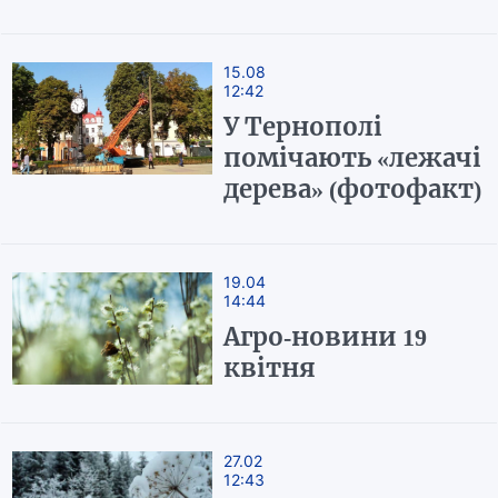
15.08
12:42
У Тернополі
помічають «лежачі
дерева» (фотофакт)
19.04
14:44
Агро-новини 19
квітня
27.02
12:43