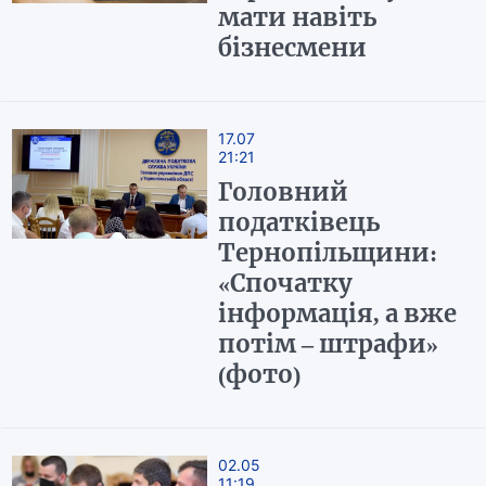
мати навіть
бізнесмени
17.07
21:21
Головний
податківець
Тернопільщини:
«Спочатку
інформація, а вже
потім – штрафи»
(фото)
02.05
11:19