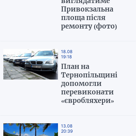
виглядатиме
Привокзальна
площа після
ремонту (фото)
18.08
19:18
План на
Тернопільщині
допомогли
перевиконати
«євробляхери»
13.08
20:39