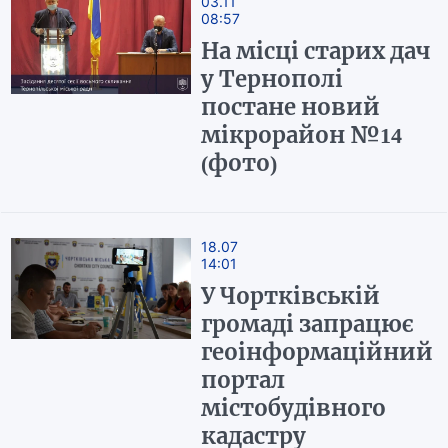
03.11
08:57
На місці старих дач
у Тернополі
постане новий
мікрорайон №14
(фото)
18.07
14:01
У Чортківській
громаді запрацює
геоінформаційний
портал
містобудівного
кадастру