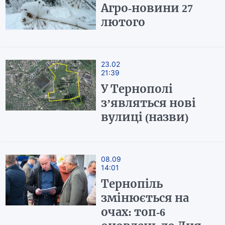
Агро-новини 27
лютого
23.02
21:39
У Тернополі
з’являться нові
вулиці (назви)
08.09
14:01
Тернопіль
змінюється на
очах: топ-6