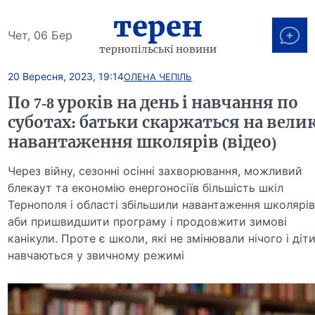
терен
Чет, 06 Бер
тернопільські новини
20 Вересня, 2023, 19:14
ОЛЕНА ЧЕПІЛЬ
По 7-8 уроків на день і навчання по
суботах: батьки скаржаться на вели
навантаження школярів (відео)
Через війну, сезонні осінні захворювання, можливий
блекаут та економію енергоносіїв більшість шкіл
Тернополя і області збільшили навантаження школярів
аби пришвидшити програму і продовжити зимові
канікули. Проте є школи, які не змінювали нічого і діт
навчаються у звичному режимі