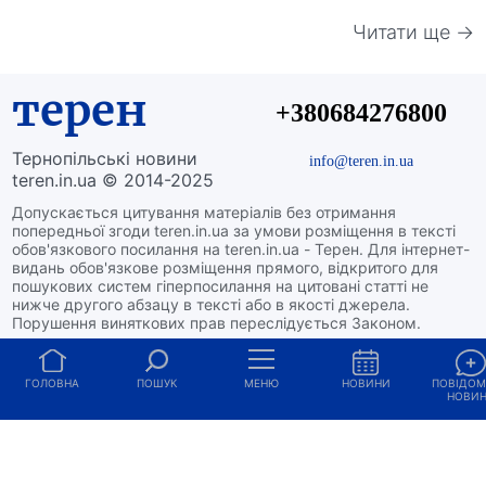
Читати ще →
терен
+380684276800
Тернопільські новини
info@teren.in.ua
teren.in.ua © 2014-2025
Допускається цитування матеріалів без отримання
попередньої згоди teren.in.ua за умови розміщення в тексті
обов'язкового посилання на teren.in.ua - Терен. Для інтернет-
видань обов'язкове розміщення прямого, відкритого для
пошукових систем гіперпосилання на цитовані статті не
нижче другого абзацу в тексті або в якості джерела.
Порушення виняткових прав переслідується Законом.
Матеріали з плашками "Новини компаній", "Промо",
"Партнерський матеріал", "Політичні новини", "Прес-реліз" та
"Партнерські новини" публікуються на правах реклами.
ГОЛОВНА
ПОШУК
МЕНЮ
НОВИНИ
ПОВІДО
НОВИ
Адміністрація сайту може не розділяти думку автора та не
несе відповідальності за авторські матеріали.
редакція
|
розміщення реклами
|
редакційна
політика
|
політика конфіденційності
|
структура