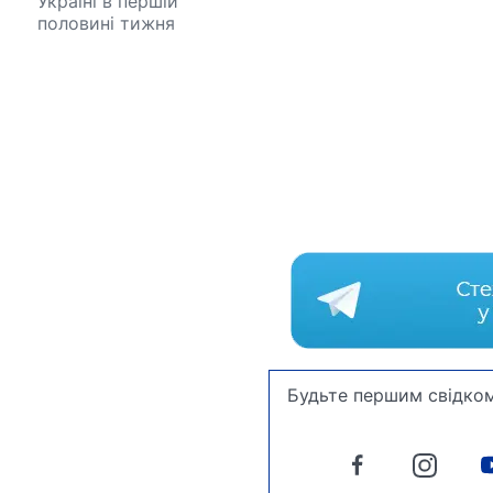
Україні в першій
половині тижня
Будьте першим свідком