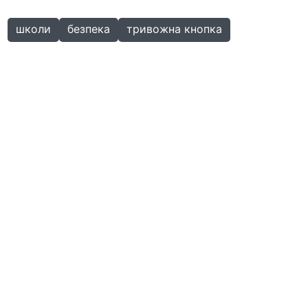
школи
безпека
тривожна кнопка