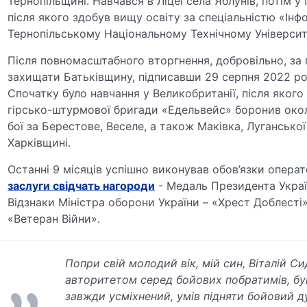
Тернопільщині. Навчався в Ліцеї села Яблунів, потім у
після якого здобув вищу освіту за спеціальністю «Інфо
Тернопільському Національному Технічному Університе
Після повномасштабного вторгнення, добровільно, за
захищати Батьківщину, підписавши 29 серпня 2022 ро
Спочатку було навчання у Великобританії, після якого
гірсько-штурмової бригади «Едельвейс» боронив окол
бої за Берестове, Веселе, а також Маківка, Луганської
Харківщині.
Останні 9 місяців успішно виконував обов’язки опера
заслуги свідчать нагороди
- Медаль Президента Украї
Відзнаки Міністра оборони України – «Хрест Доблесті
«Ветеран Війни».
Попри свій молодий вік, мій син, Віталій С
авторитетом серед бойових побратимів, бу
завжди усміхнений, умів підняти бойовий д