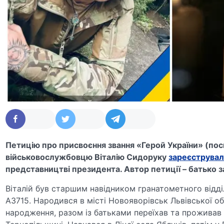
Петицію про присвоєння звання «Герой України» (по
військовослужбовцю Віталію Сидоруку
зареєструва
представництві президента. Автор петиції – батько 
Віталій був старшим навідником гранатометного відді
А3715. Народився в місті Новояворівськ Львівської обл
народження, разом із батьками переїхав та проживав 