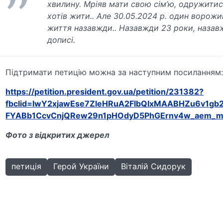
хвилину. Мріяв мати свою сім’ю, одружитися
хотів жити.. Але 30.05.2024 р. один ворожи
життя назавжди.. Назавжди 23 роки, назавж
дописі.
Підтримати петицію можна за наступним посиланням
https://petition.president.gov.ua/petition/231382?
fbclid=IwY2xjawEse7ZleHRuA2FlbQIxMAABHZu6v1gb
FYABb1CcvCnjQRew29n1pHOdyD5PhGErnv4w_aem_
Фото з відкритих джерел
петиція
Герой України
Віталій Сидорук