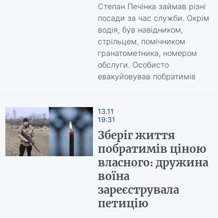
Степан Печінка займав різні
посади за час служби. Окрім
водія, був навідником,
стрільцем, помічником
гранатометника, номером
обслуги. Особисто
евакуйовував побратимів
13.11
19:31
Зберіг життя
побратимів ціною
власного: дружина
воїна
зареєструвала
петицію