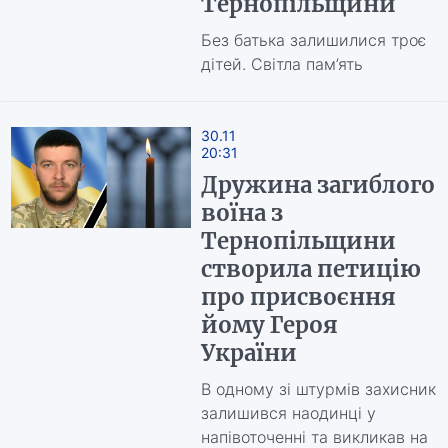
Тернопільщини
Без батька залишилися троє
дітей. Світла пам’ять
30.11
20:31
Дружина загиблого
воїна з
Тернопільщини
створила петицію
про присвоєння
йому Героя
України
В одному зі штурмів захисник
залишився наодинці у
напівоточенні та викликав на