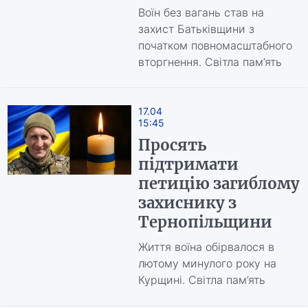
Воїн без вагань став на
захист Батьківщини з
початком повномасштабного
вторгнення. Світла пам’ять
17.04
15:45
Просять
підтримати
петицію загиблому
захиснику з
Тернопільщини
Життя воїна обірвалося в
лютому минулого року на
Курщині. Світла пам’ять