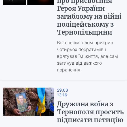
про присвоєння
Героя України
загиблому на війні
поліцейському з
Тернопільщини
Воїн своїм тілом прикрив
чотирьох побратимів і
врятував їм життя, але сам
загинув від важкого
поранення
29.03
13:16
Дружина воїна з
Тернополя просить
підписати петицію