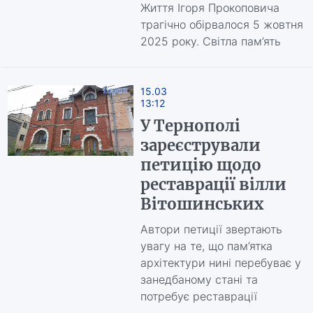
Життя Ігоря Прокоповича
трагічно обірвалося 5 жовтня
2025 року. Світла пам’ять
15.03
13:12
У Тернополі
зареєстрували
петицію щодо
реставрації вілли
Вітошинських
Автори петиції звертають
увагу на те, що пам’ятка
архітектури нині перебуває у
занедбаному стані та
потребує реставрації