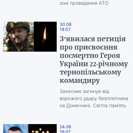
зоні проведення АТО
30.08
18:07
З’явилася петиція
про присвоєння
посмертно Героя
України 22-річному
тернопільському
командиру
Захисник загинув від
ворожого удару безпілотника
на Донеччині. Світла пам’ять
24.08
18:07