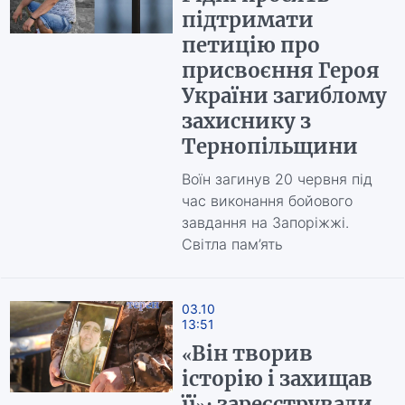
підтримати
петицію про
присвоєння Героя
України загиблому
захиснику з
Тернопільщини
Воїн загинув 20 червня під
час виконання бойового
завдання на Запоріжжі.
Світла пам’ять
03.10
13:51
«Він творив
історію і захищав
її»: зареєстрували