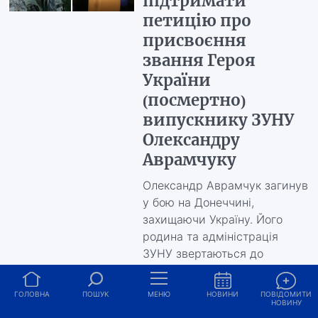
підтримати
петицію про
присвоєння
звання Героя
України
(посмертно)
випускнику ЗУНУ
Олександру
Аврамчуку
Олександр Аврамчук загинув
у бою на Донеччині,
захищаючи Україну. Його
родина та адміністрація
ЗУНУ звертаються до
громадськості з проханням
підтримати ініціативу
ГОЛОВНА
ПОШУК
МЕНЮ
НОВИНИ
ПОВІДОМИТИ
НОВИНУ