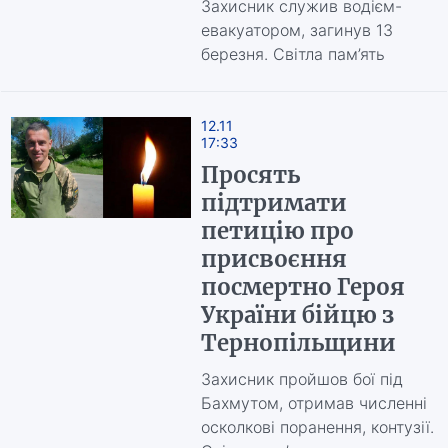
Захисник служив водієм-
евакуатором, загинув 13
березня. Світла пам’ять
12.11
17:33
Просять
підтримати
петицію про
присвоєння
посмертно Героя
України бійцю з
Тернопільщини
Захисник пройшов бої під
Бахмутом, отримав численні
осколкові поранення, контузії.