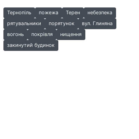
Тернопіль
пожежа
Терен
небезпека
рятувальники
порятунок
вул. Глиняна
вогонь
покрівля
нищення
закинутий будинок