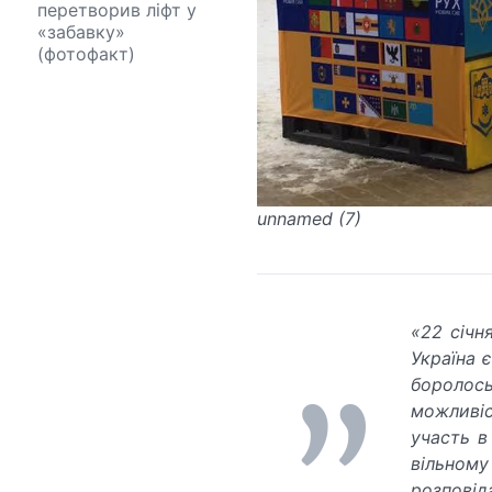
перетворив ліфт у
«забавку»
(фотофакт)
unnamed (7)
«22 січн
Україна 
боролос
можливі
участь в
вільному
розповід