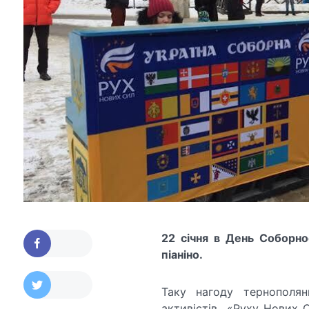
22 січня в День Соборно
піаніно.
Таку нагоду тернополян
активістів «Руху Нових С