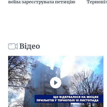
воїна зареєструвала петицію
Тернопіл
Відео