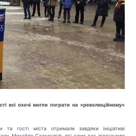
сті всі охочі могли пограти на «революційному»
и та гості міста отримали завдяки ініціативі
ил» Михайла Саакашвілі, які саме так відзначили