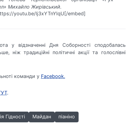
л» Михайло Жирівський.
tps://youtu.be/lj3xYTnYlqU[/embed]
ота у відзначенні Дня Соборності сподобалась
ше, ніж традиційні політичні акції та голослівні
льноті команди у
Facebook.
ТУТ
.
я Гідності
Майдан
піаніно