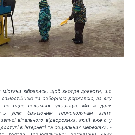
я містяни зібрались, щоб вкотре довести, що
є самостійною та соборною державою, за яку
ь не одне покоління українців. Ми ж дали
сть усім бажаючим тернополянам взяти
 записі вітального відеоролика, який вже є у
 доступі в Інтернеті та соціальних мережах»,
-
ає голова Тернопільської організації «Рух