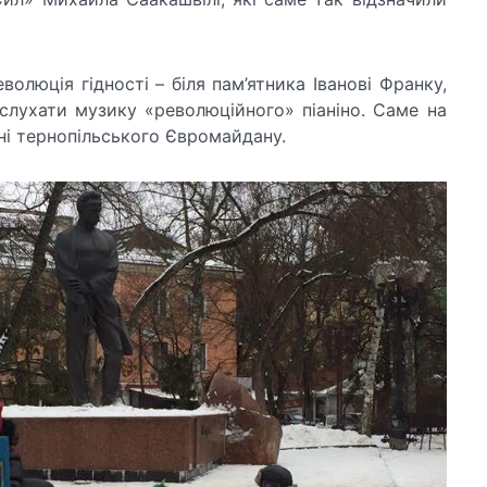
волюція гідності – біля пам’ятника Іванові Франку,
слухати музику «революційного» піаніно. Саме на
ні тернопільського Євромайдану.