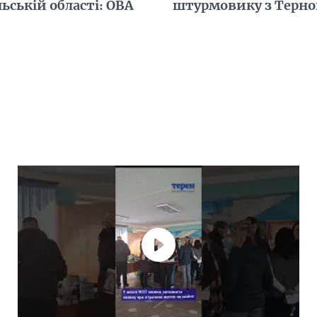
ьській області: ОВА
штурмовику з Терно