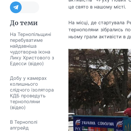
це свято в нашому місті.
До теми
На місці, де стартувала Ре
тернополяни зібрались по
На Тернопільщині
ньому грали активісти в д
перебуватиме
найдавніша
чудотворна ікона
Лику Христового з
Едесси (відео)
Добу у камерах
колишнього
слідчого ізолятора
КДБ проведуть
тернополяни
(відео)
В Тернополі
апгрейд