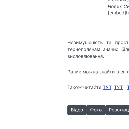
Нових Си
[embed]ht
Невимушеність та прост
тернополянам значно біль
висловлювання.
Ролик можна знайти в спі
Також читайте
ТУТ
,
ТУТ
і
Відео
Фото
Революці