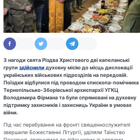
З нагоди свята Різдва Христового дві капеланські
групи
здійснили
духовну місію до місць дислокації
українських військових підрозділів на передовій.
Поїздки відбулися під проводом єпископа-помічника
Тернопільсько-Зборівської архиєпархії УГКЦ
Володимира Фірмана та були спрямовані на духовну
підтримку захисників і захисниць України в умовах
війни.
Під час перебування на фронті священнослужителі
звершили Божественні Літургії, уділяли Таїнство
Покаяння, звернулися до військових зі словами