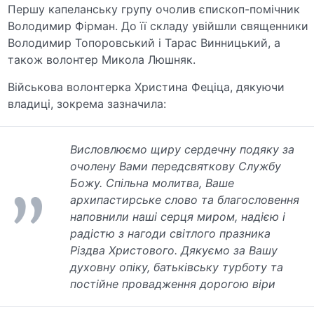
Першу капеланську групу очолив єпископ-помічник
Володимир Фірман. До її складу увійшли священники
Володимир Топоровський і Тарас Винницький, а
також волонтер Микола Люшняк.
Військова волонтерка Христина Феціца, дякуючи
владиці, зокрема зазначила:
Висловлюємо щиру сердечну подяку за
очолену Вами передсвяткову Службу
Божу. Спільна молитва, Ваше
архипастирське слово та благословення
наповнили наші серця миром, надією і
радістю з нагоди світлого празника
Різдва Христового. Дякуємо за Вашу
духовну опіку, батьківську турботу та
постійне провадження дорогою віри