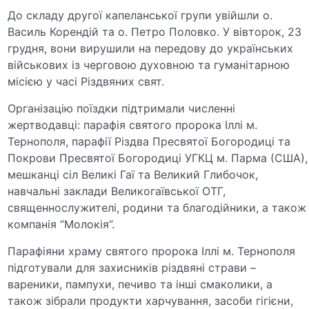
До складу другої капеланської групи увійшли о.
Василь Корендій та о. Петро Половко. У вівторок, 23
грудня, вони вирушили на передову до українських
військових із черговою духовною та гуманітарною
місією у часі Різдвяних свят.
Організацію поїздки підтримали численні
жертводавці: парафія святого пророка Іллі м.
Тернополя, парафії Різдва Пресвятої Богородиці та
Покрови Пресвятої Богородиці УГКЦ м. Парма (США),
мешканці сіл Великі Гаї та Великий Глибочок,
навчальні заклади Великогаївської ОТГ,
священнослужителі, родини та благодійники, а також
компанія “Молокія”.
Парафіяни храму святого пророка Іллі м. Тернополя
підготували для захисників різдвяні страви –
вареники, пампухи, печиво та інші смаколики, а
також зібрали продукти харчування, засоби гігієни,