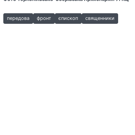
передова
фронт
єпископ
священники