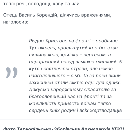
теплі речі, солодощі, каву та чай.
Отець Василь Корендій, ділячись враженнями,
наголосив:
Різдво Христове на фронті – особливе.
Тут піксель, просякнутий кров’ю, стає
вишиванкою, криївка – вертепом, а
одноразовий посуд замінює глиняний. Є
кутя і святвечірні страви, але немає
найголовнішого – сім’ї. Та за роки війни
захисники стали сім’єю одні для одних.
Дякуємо народженому Спасителю за
благословенний час на фронті та за
можливість принести воїнам тепло
сердець їхніх родин і всіх жертводавців
Фото Тернопільсько-Зборівська Архиєпархія УГКЦ