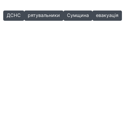
ДСНС
рятувальники
Сумщина
евакуація