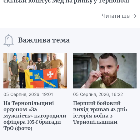
скільки коштує мед на ринку у Тернополі
Читати ще →
Важлива тема
05 Серпня, 2026, 19:01
05 Серпня, 2026, 16:22
На Тернопільщині
Перший бойовий
орденом «За
вихід тривав 43 дні:
мужність» нагородили
історія воїна з
офіцера 105-ї бригади
Тернопільщини
ТрО (фото)