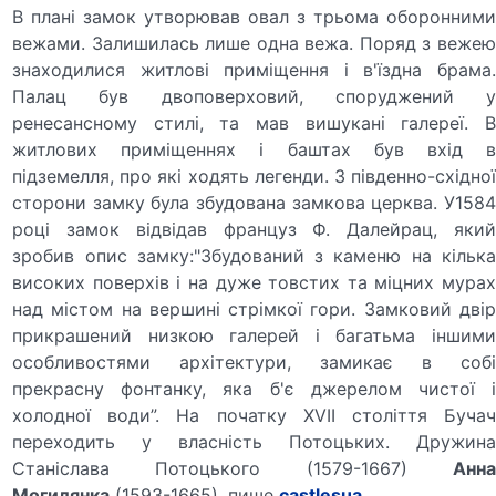
В плані замок утворював овал з трьома оборонними
вежами. Залишилась лише одна вежа. Поряд з вежею
знаходилися житлові приміщення і в'їздна брама.
Палац був двоповерховий, споруджений у
ренесансному стилі, та мав вишукані галереї. В
житлових приміщеннях і баштах був вхід в
підземелля, про які ходять легенди. 3 південно-східної
сторони замку була збудована замкова церква. У1584
році замок відвідав француз Ф. Далейрац, який
зробив опис замку:"Збудований з каменю на кілька
високих поверхів і на дуже товстих та міцних мурах
над містом на вершині стрімкої гори. Замковий двір
прикрашений низкою галерей і багатьма іншими
особливостями архітектури, замикає в собі
прекрасну фонтанку, яка б'є джерелом чистої і
холодної води”. На початку XVII століття Бучач
переходить у власність Потоцьких. Дружина
Станіслава Потоцького (1579-1667)
Анна
Могилянка
(1593-1665), пише
castlesua
.