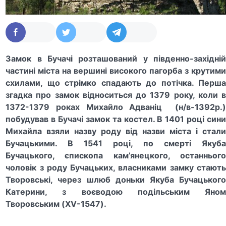
Замок в Бучачі розташований у південно-західній
частині міста на вершині високого пагорба з крутими
схилами, що стрімко спадають до потічка. Перша
згадка про замок відноситься до 1379 року, коли в
1372-1379 роках Михайло Адваніц (н/в-1392р.)
побудував в Бучачі замок та костел. В 1401 році сини
Михайла взяли назву роду від назви міста і стали
Бучацькими. В 1541 році, по смерті Якуба
Бучацького, єпископа кам’янецкого, останнього
чоловік з роду Бучацьких, власниками замку стають
Творовські, через шлюб доньки Якуба Бучацького
Катерини, з воєводою подільським Яном
Творовським (XV-1547).