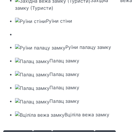
Західна вежа
замку (Туристи)
Руїни стіни
Руїни палацу замку
Палац замку
Палац замку
Палац замку
Палац замку
Вціліла вежа замку