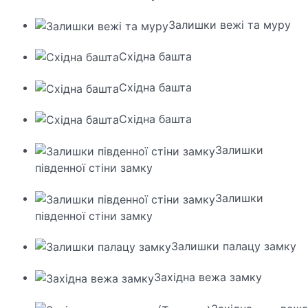
Залишки вежі та муру
Східна башта
Східна башта
Східна башта
Залишки
південної стіни замку
Залишки
південної стіни замку
Залишки палацу замку
Західна вежа замку