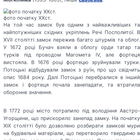
фото початку XXст.
На той час замок був одним з найважливіших та
найпотужніших східних укріплень Речі Посполитої. В
XVII столітті замок пережив багато штурмів та облог.
У 1672 році Бучач взяли в облогу орди татар та
турків під проводом Магомета IV, але фортеця
вистояла. В 1676 році фортецю зруйнували турки.
Потоцькі відбудували замок з руїн, про що свідчить
опис 1684 року. Далі Потоцькі перебралися в інший
замок і фортеця почала занепадати, та втратила
оборонне значення.
В 1772 році місто потрапило під володіння Австро-
Угорщини, що прискорило занепад замку. На початку
XIX столітті було дозволено розбирати замкові мури
на будівельні матеріали, що перетворило твердиню в