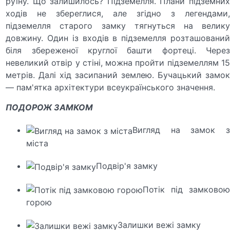
руїну. Що залишилось? Підземелля. Плани підземних
ходів не збереглися, але згідно з легендами,
підземелля старого замку тягнуться на велику
довжину. Один із входів в підземелля розташований
біля збереженої круглої башти фортеці. Через
невеликий отвір у стіні, можна пройти підземеллям 15
метрів. Далі хід засипаний землею. Бучацький замок
— пам'ятка архітектури всеукраїнського значення.
ПОДОРОЖ ЗАМКОМ
Вигляд на замок з
міста
Подвір'я замку
Потік під замковою
горою
Залишки вежі замку