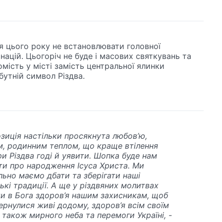
я цього року не встановлювати головної
націй. Цьогоріч не буде і масових святкувань та
омість у місті замість центральної ялинки
утній символ Різдва.
зиція настільки просякнута любов’ю,
м, родинним теплом, що краще втілення
и Різдва годі й уявити. Шопка буде нам
ти про народження Ісуса Христа. Ми
ьно маємо дбати та зберігати наші
ькі традиції. А ще у різдвяних молитвах
и в Бога здоров’я нашим захисникам, щоб
ернулися живі додому, здоров’я всім своїм
 також мирного неба та перемоги Україні, -