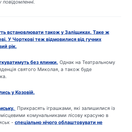
у повідомленні.
уть встановлювати також у Заліщиках.
Таке ж
ві.
У Чорткові теж відмовилися від гучних
ий рік.
ткуватимуть без ялинки.
Однак на Театральному
денція святого Миколая, а також буде
ка.
лись у Козовій.
мську.
Прикрасять іграшками, які залишилися із
 місцевими комунальниками лісову красуню в
иськ -
спеціально нічого облаштовувати не