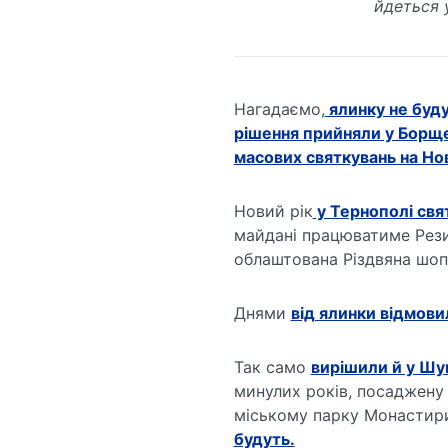
йдеться 
Нагадаємо,
ялинку не буд
рішення прийняли у Борще
масових святкувань на Нов
Новий рік
у Тернополі свя
майдані працюватиме Рези
облаштована Різдвяна шоп
Днями
від ялинки відмови
Так само
вирішили й у Шу
минулих років, посаджену
міському парку Монастир
будуть.