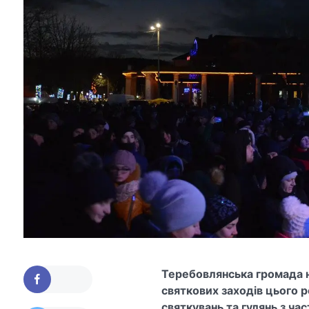
Теребовлянська громада н
святкових заходів цього р
святкувань та гулянь з ча