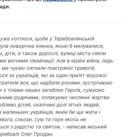
ади.
дуже хотілося, щоби у Теребовлянській
була новорічна ялинка, якою б милувалися,
, діти, а також дорослі, вулиці міста сяяли
и вогнями ілюмінації. Але в країні війна, ледь
 ми чуємо сигнали повітряної тривоги,
ся за українців, які за один приліт ворожої
тратили все, що надбали роками, зустрічаємо
 з тілами наших загиблих Героїв, сумуємо
їхніми родинами, оплакуємо численні жертви
обливо дітей, скалічені долі літніх людей,
а маленьких українців, яким би ще жити і
вога, сльози, сум та горе якось не
ься з радістю та святом, - написав міський
еребовлі Олег Продан.