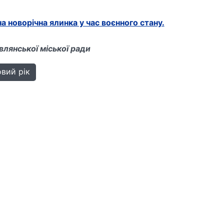
а новорічна ялинка у час воєнного стану.
лянської міської ради
овий рік