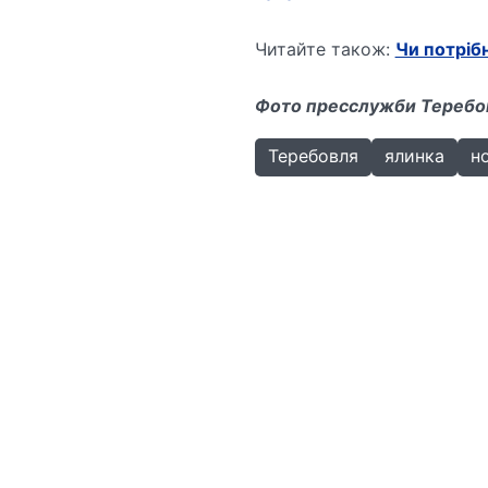
Читайте також:
Чи потрібн
Фото пресслужби Теребов
Теребовля
ялинка
н