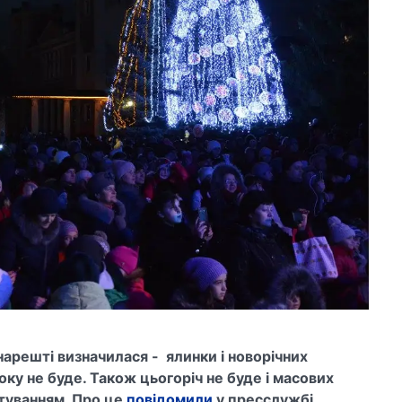
арешті визначилася - ялинки і новорічних
оку не буде. Також цьогоріч не буде і масових
стуванням. Про це
повідомили
у пресслужбі