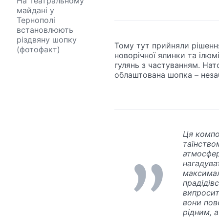
На Театральному
майдані у
Тернополі
встановлюють
різдвяну шопку
Тому тут прийняли рішенн
(фотофакт)
новорічної ялинки та ілюмі
гулянь з частуванням. Нат
облаштована шопка – незаб
Ця компо
таїнство
атмосфер
нагадува
максимал
прадідівс
випросит
вони пов
рідним, а