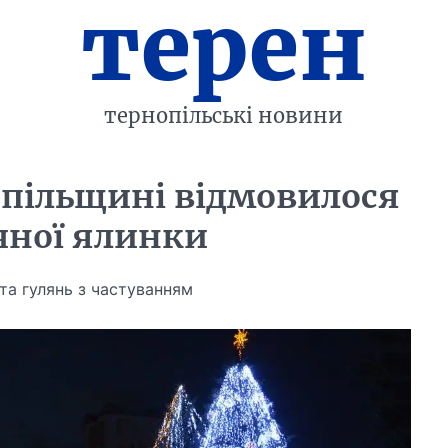
терен
тернопільські новини
опільщині відмовилося
ічної ялинки
 та гулянь з частуванням