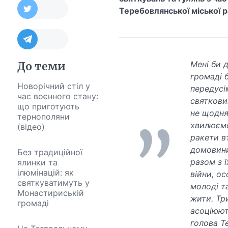
Теребовлянської міської р
Мені би 
До теми
громаді 
Новорічний стіл у
передусім
час воєнного стану:
святковим
що приготують
не щодня
тернополяни
хвилюємо
(відео)
ракети в
домовини
Без традиційної
разом з 
ялинки та
ілюмінацій: як
війни, ос
святкуватимуть у
молоді т
Монастириській
жити. Три
громаді
асоціюют
голова Т