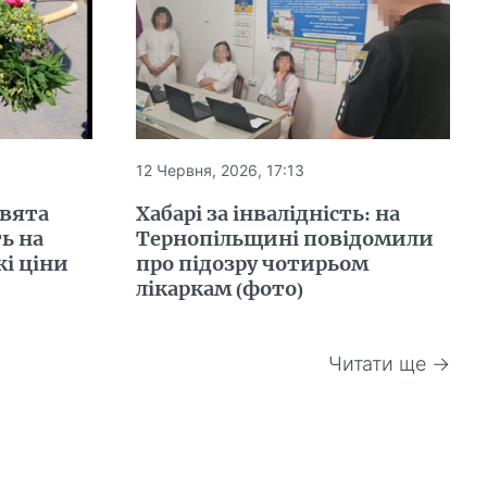
12 Червня, 2026, 17:13
свята
Хабарі за інвалідність: на
ь на
Тернопільщині повідомили
кі ціни
про підозру чотирьом
лікаркам (фото)
Читати ще →