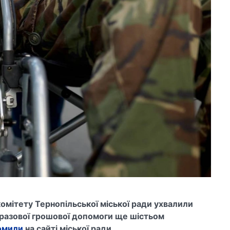
комітету Тернопільської міської ради ухвалили
разової грошової допомоги ще шістьом
омили
на сайті міської ради.