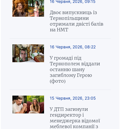
16 Червня, 2026, 09:15
Двоє випускниць із
Тернопільщини
отримали двісті балів
на НМТ
16 Червня, 2026, 08:22
У громаді під
Тернополем віддали
останню шану
загиблому Герою
(фото)
15 Червня, 2026, 23:05
У ДТП загинули
гендиректор і
менеджерка відомої
меблевої компанії з