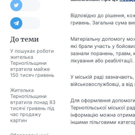
Відповідно до рішення, к
гривень. Загальна сума ви
До теми
Матеріальну допомогу мож
які брали участь у бойови
У пошуках роботи
зазнали поранень, травм,
жителька
лікування або реабілітації.
Тернопільщини
втратила майже
150 тисяч гривень
У міській раді зазначають
військовослужбовці, а від
Жителька
Тернопільщини
Для оформлення допомоги 
втратила понад 83
Тернопільської міської ра
тисячі гривень під
час продажу
інформацію можна отримати
картин
іншими пільговими категор