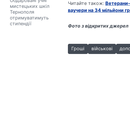
Обдаровані учні
Читайте також:
Ветерани-
мистецьких шкіл
ваучери на 34 мільйони г
Тернополя
отримуватимуть
стипендії
Фото з відкритих джерел
Гроші
військові
доп