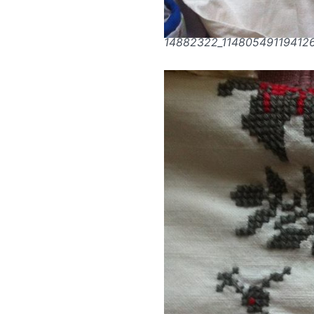
14882322_11480549119412