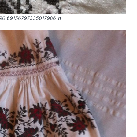
90_69156797335017986_n