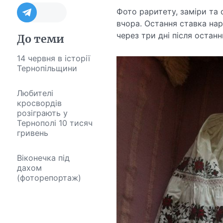
Фото раритету, заміри та 
вчора. Остання ставка нар
через три дні після останн
До теми
14 червня в історії
Тернопільщини
Любителі
кросвордів
розіграють у
Тернополі 10 тисяч
гривень
Віконечка під
дахом
(фоторепортаж)