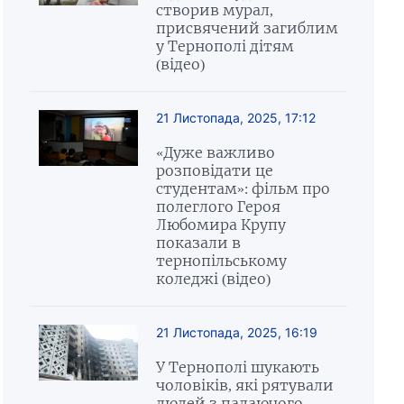
створив мурал,
присвячений загиблим
у Тернополі дітям
(відео)
21 Листопада, 2025, 17:12
«Дуже важливо
розповідати це
студентам»: фільм про
полеглого Героя
Любомира Крупу
показали в
тернопільському
коледжі (відео)
21 Листопада, 2025, 16:19
У Тернополі шукають
чоловіків, які рятували
людей з палаючого