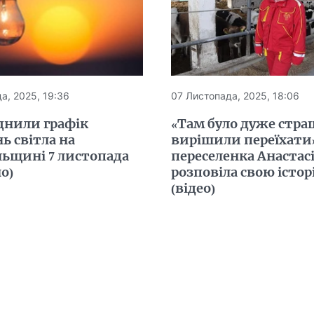
а, 2025, 19:36
07 Листопада, 2025, 18:06
нили графік
«Там було дуже стра
ь світла на
вирішили переїхати
льщині 7 листопада
переселенка Анастас
о)
розповіла свою істор
(відео)