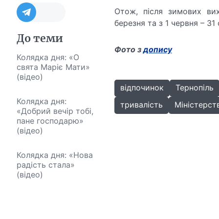
Отож, після зимових ви
березня та з 1 червня – 31
До теми
Фото з
допису
Колядка дня: «О
свята Маріє Мати»
(відео)
відпочинок
Тернопіль
Колядка дня:
тривалість
Міністерств
«Добрий вечір тобі,
пане господарю»
(відео)
Колядка дня: «Нова
радість стала»
(відео)