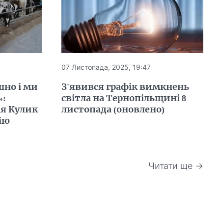
07 Листопада, 2025, 19:47
шно і ми
З'явився графік вимкнень
»:
світла на Тернопільщині 8
ія Кулик
листопада (оновлено)
ію
Читати ще →