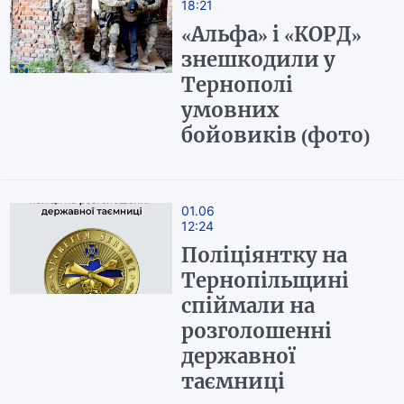
18:21
«Альфа» і «КОРД»
знешкодили у
Тернополі
умовних
бойовиків (фото)
01.06
12:24
Поліціянтку на
Тернопільщині
спіймали на
розголошенні
державної
таємниці