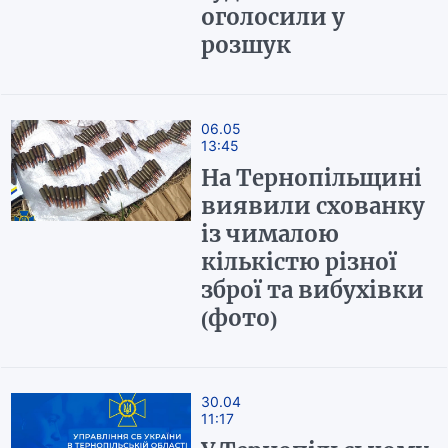
оголосили у
розшук
06.05
13:45
На Тернопільщині
виявили схованку
із чималою
кількістю різної
зброї та вибухівки
(фото)
30.04
11:17