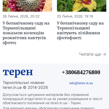
26 Липня, 2026, 20:32
25 Липня, 2026, 19:18
У ботанічному саду на
У ботанічному саду на
Тернопільщині
Тернопільщині
показали колекцію
квітують лілійники
розквітлих кактусів
(фотофакт)
(фото)
Читати ще →
терен
+380684276800
Тернопільські новини
info@teren.in.ua
teren.in.ua © 2014-2026
Допускається цитування матеріалів без отримання
попередньої згоди teren.in.ua за умови розміщення в тексті
обов'язкового посилання на teren.in.ua - Терен.
Для інтернет-видань обов'язкове розміщення прямого,