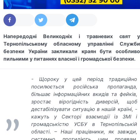
Напередодні Великодніх і травневих свят у
Тернопільському обласному управлінні Служби
безпеки України закликали краян бути особливо
пильними у питаннях власної і громадської безпеки.
- Щороку у цей період традиційно
посилюється російська пропаганда,
більшає інформаційних вкидів та фейків,
зростає вірогідність диверсій, щоб
дестабілізувати ситуацію в нашій країні, -
кажуть у Секторі взаємодії із ЗМІ і
громадськістю УСБУ в Тернопільській
області. – Наші працівники, як завжди,
системно протидіють цим проявам.