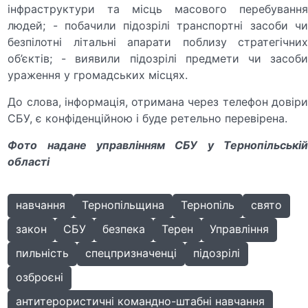
інфраструктури та місць масового перебування
людей;
- побачили підозрілі транспортні засоби ч
безпілотні літальні апарати поблизу стратегічних
об’єктів;
- виявили підозрілі предмети чи засоб
ураження у громадських місцях.
До слова, інформація, отримана через телефон довіри
СБУ, є конфіденційною і буде ретельно перевірена.
Фото надане управлінням СБУ у Тернопільській
області
навчання
Тернопільщина
Тернопіль
свято
закон
СБУ
безпека
Терен
Управління
пильність
спецпризначенці
підозрілі
озброєні
антитерористичні командно-штабні навчання