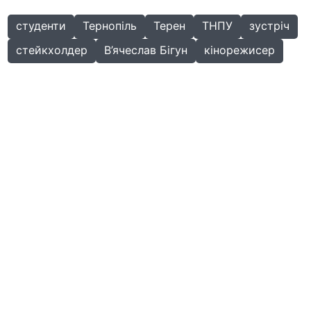
студенти
Тернопіль
Терен
ТНПУ
зустріч
стейкхолдер
В’ячеслав Бігун
кінорежисер