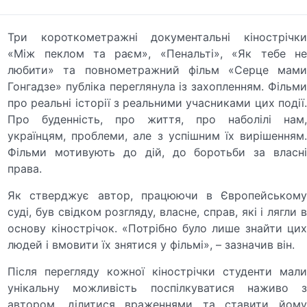
Три короткометражні документальні кінострічки
«Між пеклом та раєм», «Пенальті», «Як тебе не
любити» та повнометражний фільм «Серце мами
Гонгадзе» публіка переглянула із захопленням. Фільми
про реальні історії з реальними учасниками цих події.
Про буденність, про життя, про наболілі нам,
українцям, проблеми, але з успішним їх вирішенням.
Фільми мотивують до дій, до боротьби за власні
права.
Як стверджує автор, працюючи в Європейському
суді, був свідком розгляду, власне, справ, які і лягли в
основу кінострічок. «Потрібно було лише знайти цих
людей і вмовити їх знятися у фільмі», – зазначив він.
Після перегляду кожної кінострічки студенти мали
унікальну можливість поспілкуватися наживо з
автором, ділитися враженнями та ставити йому