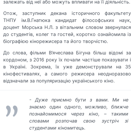
залежать від неї або можуть впливати на її діяльність.
Отож, заступник декана історичного факультету
ТНПУ ім.В.Гнатюка кандидат філософських наук,
доцент Морська Н.Л. з вітальним словом звернулася
до студентів, колег та гостей, коротко ознайомила із
біографією кінорежисера та його творчістю.
До слова, фільми В’ячеслава Бігуна більш відомі за
кордоном, з 2016 року їх почали частіше показувати і
в Україні. Зокрема, їх уже демонстрували на 35
кінофестивалях, а самого режисера неодноразово
відзначали за популяризацію українського кіно.
- Дуже приємно бути з вами. Ми не
знаємо один одного, можливо, ближче
познайомимося через кіно, – такими
словами розпочав свою зустріч зі
студентами кіномитець.