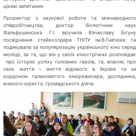
цікаві запитання.
Проректор з наукової роботи та міжнародного
співробітництва, доктор біологічник наук
Фальфушинська Г.І. вручила В’ячеславу Бігуну
посвідчення стейкхолдера ТНПУ ім.В.Гнатюка та
подякувала за популяризацію українського кіно серед
молоді, за те, що він у своїх кінострічках розповідає
про історію успіху головних героїв, та, власне, про
своє життя – життя відомого в Україні та за
кордоном талановитого кінорежисера, дослідника,
вченого-юриста, громадського діяча.