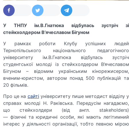
У ТНПУ ім.В.Гнатюка відбулась зустріч зі
стейкхолдером В’ячеславом Бігуном
У рамках роботи Клубу успішних людей
Тернопільського національного педагогічного
університету ім.В.Гнатюка відбулась зустріч
студентської молоді із стейкхолдером В’ячеславом
Бігуном – відомим українським кінорежисером,
вченим-юристом, автором понад 500 публікацій та
20 фільмів.
Про це на
сайті
університету пише методист відділу 
справах молоді Н. Раківська. Передусім нагадаємо,
що стейкхолдери (від англ. stakeholders)
— фізичні та юридичні особи, які мають легітимний
інтерес у діяльності організації, тобто певною мірою