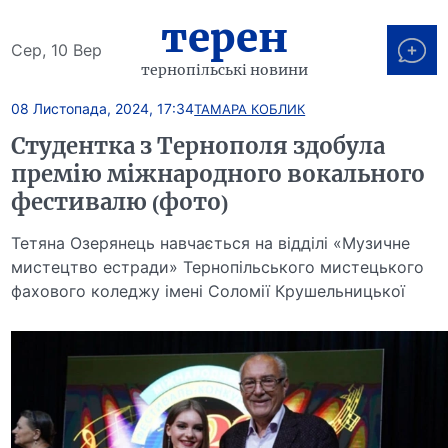
терен
Сер, 10 Вер
тернопільські новини
08 Листопада, 2024, 17:34
ТАМАРА КОБЛИК
Студентка з Тернополя здобула
премію міжнародного вокального
фестивалю (фото)
Тетяна Озерянець навчається на відділі «Музичне
мистецтво естради» Тернопільського мистецького
фахового коледжу імені Соломії Крушельницької