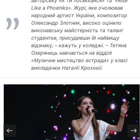
авторську «А ти посміхайся» та «Rise
Like a Phoeniks». Журі, яке очолював
народний артист України, композитор
Олександр Злотник, високо оцінило
виконавську майстерність та талант
студентки, присудивши їй найвищу
відзнаку, – кажуть у коледжі. – Тетяна
Озерянець навчається на відділі
«Музичне мистецтво естради» у класі
викладачки Наталії Крохіної.