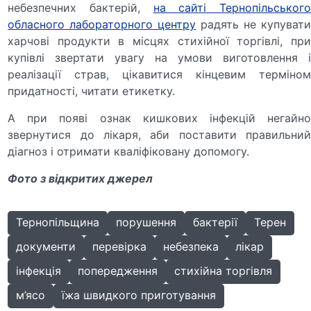
небезпечних бактерій,
на сайті Тернопільськог
обласного лабораторного центру
радять не купуват
харчові продукти в місцях стихійної торгівлі, при
купівлі звертати увагу на умови виготовлення і
реалізації страв, цікавитися кінцевим терміном
придатності, читати етикетку.
А при появі ознак кишкових інфекцій негайно
звернутися до лікаря, аби поставити правильний
діагноз і отримати кваліфіковану допомогу.
Фото з відкритих джерел
Тернопільщина
порушення
бактерії
Терен
документи
перевірка
небезпека
лікар
інфекція
попередження
стихійна торгівля
м’ясо
їжа швидкого приготування