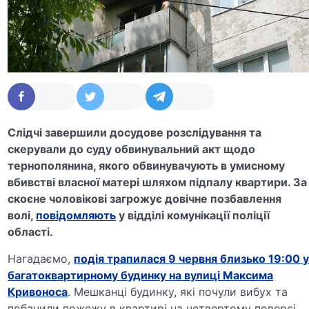
Слідчі завершили досудове розслідування та
скерували до суду обвинувальний акт щодо
тернополянина, якого обвинувачують в умисному
вбивстві власної матері шляхом підпалу квартири. За
скоєне чоловікові загрожує довічне позбавлення
волі,
повідомляють
у відділі комунікації поліції
області.
Нагадаємо,
подія трапилася 9 червня близько 19:00 
багатоквартирному будинку на вулиці Максима
Кривоноса
. Мешканці будинку, які почули вибух та
побачили пожежу в квартирі на четвертому поверсі,