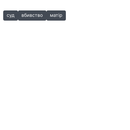
суд
вбивство
матір