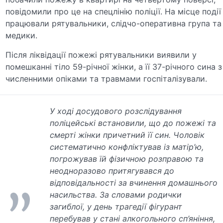
повідомили про це на спецлінію поліції. На місце події
працювали рятувальники, слідчо-оперативна група та
медики.
Після ліквідації пожежі рятувальники виявили у
помешканні тіло 59-річної жінки, а її 37-річного сина з
численними опіками та травмами госпіталізували.
У ході досудового розслідування
поліцейські встановили, що до пожежі та
смерті жінки причетний її син. Чоловік
систематично конфліктував із матір’ю,
погрожував їй фізичною розправою та
неодноразово притягувався до
відповідальності за вчинення домашнього
насильства. За словами родички
загиблої, у день трагедії фігурант
перебував у стані алкогольного сп’яніння,